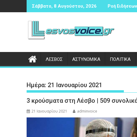
Περάστε
 αντισφαίρισης
Δικογραφία σε βάρος 23χρονου ημεδαπού για τροχαίο στη
Συνάντησ
Σάββατο, 8 Αυγούστου, 2026
Ροή Ειδήσεων 
στο
περιεχόμενο
ΛΕΣΒΟΣ
ΑΣΤΥΝΟΜΙΚΑ
ΠΟΛΙΤΙΚΑ
Ημέρα:
21 Ιανουαρίου 2021
3 κρούσματα στη Λέσβο | 509 συνολικ
21 Ιανουαρίου 2021
adminvoice