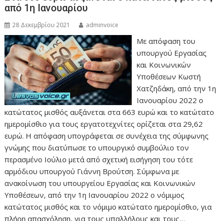
από 1η Ιανουαρίου
28 Δεκεμβρίου 2021
adminvoice
Με απόφαση του
υπουργού Εργασίας
και Κοινωνικών
Υποθέσεων Κωστή
Χατζηδάκη, από την 1η
Ιανουαρίου 2022 ο
κατώτατος μισθός αυξάνεται στα 663 ευρώ και το κατώτατο
ημερομίσθιο για τους εργατοτεχνίτες ορίζεται στα 29,62
ευρώ. Η απόφαση υπογράφεται σε συνέχεια της σύμφωνης
γνώμης που διατύπωσε το υπουργικό συμβούλιο τον
περασμένο Ιούλιο μετά από σχετική εισήγηση του τότε
αρμόδιου υπουργού Γιάννη Βρούτση. Σύμφωνα με
ανακοίνωση του υπουργείου Εργασίας και Κοινωνικών
Υποθέσεων, από την 1η Ιανουαρίου 2022 ο νόμιμος
κατώτατος μισθός και το νόμιμο κατώτατο ημερομίσθιο, για
πλήρη απασχόληση, για τους υπαλλήλους και τους…