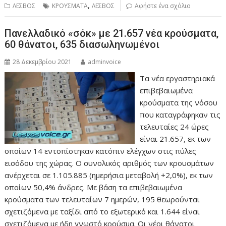
,
ΛΕΣΒΟΣ
ΚΡΟΥΣΜΑΤΑ
ΛΕΣΒΟΣ
Αφήστε ένα σχόλιο
Πανελλαδικό «σόκ» με 21.657 νέα κρούσματα,
60 θάνατοι, 635 διασωληνωμένοι
28 Δεκεμβρίου 2021
adminvoice
Τα νέα εργαστηριακά
επιβεβαιωμένα
κρούσματα της νόσου
που καταγράφηκαν τις
τελευταίες 24 ώρες
είναι 21.657, εκ των
οποίων 14 εντοπίστηκαν κατόπιν ελέγχων στις πύλες
εισόδου της χώρας. Ο συνολικός αριθμός των κρουσμάτων
ανέρχεται σε 1.105.885 (ημερήσια μεταβολή +2,0%), εκ των
οποίων 50,4% άνδρες. Με βάση τα επιβεβαιωμένα
κρούσματα των τελευταίων 7 ημερών, 195 θεωρούνται
σχετιζόμενα με ταξίδι από το εξωτερικό και 1.644 είναι
σχετιζόμενα με ήδη γνωστό κρούσμα. Οι νέοι θάνατοι