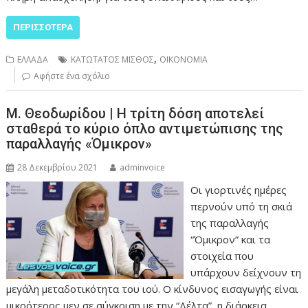
ΠΕΡΙΣΣΌΤΕΡΑ
,
ΕΛΛΑΔΑ
ΚΑΤΩΤΑΤΟΣ ΜΙΣΘΟΣ
ΟΙΚΟΝΟΜΙΑ
Αφήστε ένα σχόλιο
Μ. Θεοδωρίδου | Η τρίτη δόση αποτελεί
σταθερά το κύριο όπλο αντιμετώπισης της
παραλλαγής «Όμικρον»
28 Δεκεμβρίου 2021
adminvoice
Οι γιορτινές ημέρες
περνούν υπό τη σκιά
της παραλλαγής
“Όμικρον” και τα
στοιχεία που
υπάρχουν δείχνουν τη
μεγάλη μεταδοτικότητα του ιού. Ο κίνδυνος εισαγωγής είναι
μικρότερος μεν σε σύγκριση με την “Δέλτα”, η διάρκεια