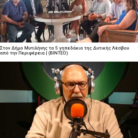
Στον Δήμο Μυτιλήνης τα 5 γηπεδάκια της Δυτικής Λέσβου
από την Περιφέρεια | (ΒΙΝΤΕΟ)