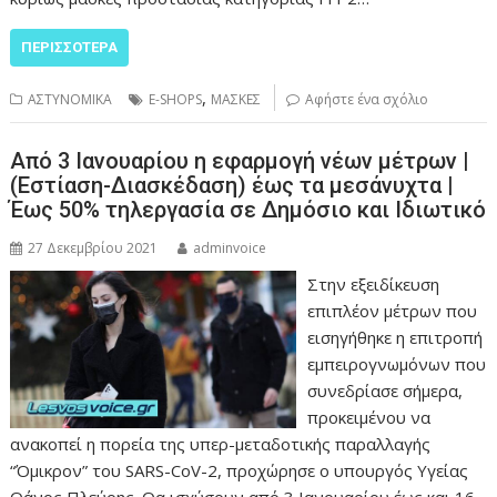
ΠΕΡΙΣΣΌΤΕΡΑ
,
ΑΣΤΥΝΟΜΙΚΑ
E-SHOPS
ΜΑΣΚΕΣ
Αφήστε ένα σχόλιο
Από 3 Ιανουαρίου η εφαρμογή νέων μέτρων |
(Εστίαση-Διασκέδαση) έως τα μεσάνυχτα |
Έως 50% τηλεργασία σε Δημόσιο και Ιδιωτικό
27 Δεκεμβρίου 2021
adminvoice
Στην εξειδίκευση
επιπλέον μέτρων που
εισηγήθηκε η επιτροπή
εμπειρογνωμόνων που
συνεδρίασε σήμερα,
προκειμένου να
ανακοπεί η πορεία της υπερ-μεταδοτικής παραλλαγής
“Όμικρον” του SARS-CoV-2, προχώρησε ο υπουργός Υγείας
Θάνος Πλεύρης. Θα ισχύσουν από 3 Ιανουαρίου έως και 16