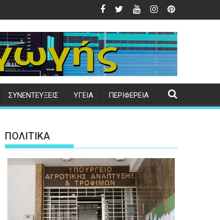
στο πηγάδι
έσω myAGRO οι αιτήσεις – Προθεσμία έως 16/10/2026
Σύγκρουση δύο ελικοπτέρων σε φωτιά 
ΣΥΝΕΝΤΕΥΞΕΙΣ
ΥΓΕΙΑ
ΠΕΡΙΦΕΡΕΙΑ
ΠΟΛΙΤΙΚΑ