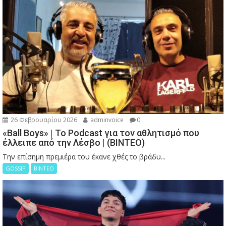
26 Φεβρουαρίου 2026
adminvoice
0
«Ball Boys» | Το Podcast για τον αθλητισμό που
έλλειπε από την Λέσβο | (ΒΙΝΤΕΟ)
Την επίσημη πρεμιέρα του έκανε χθές το βράδυ...
GOSSIP
ΒΙΝΤΕΟ