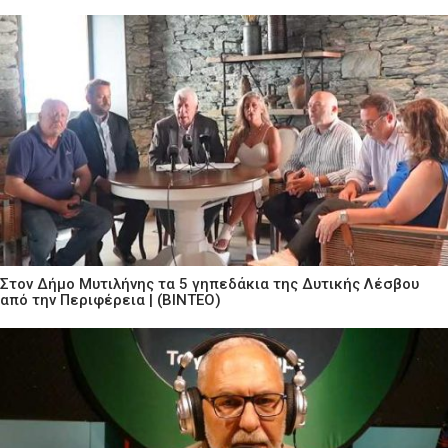
Στον Δήμο Μυτιλήνης τα 5 γηπεδάκια της Δυτικής Λέσβου
από την Περιφέρεια | (ΒΙΝΤΕΟ)