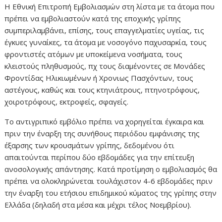
Η Εθνική Επιτροπή Εμβολιασμών στη λίστα με τα άτομα που
πρέπει να εμβολιαστούν κατά της εποχικής γρίπης
συμπεριλαμβάνει, επίσης, τους επαγγελματίες υγείας, τις
έγκυες γυναίκες, τα άτομα με νοσογόνο παχυσαρκία, τους
φροντιστές ατόμων με υποκείμενα νοσήματα, τους
κλειστούς πληθυσμούς, πχ τους διαμένοντες σε Μονάδες
Φροντίδας Ηλικιωμένων ή Χρονιως Πασχόντων, τους
αστέγους, καθώς και τους κτηνιάτρους, πτηνοτρόφους,
χοιροτρόφους, εκτροφείς, σφαγείς.
Το αντιγριπικό εμβόλιο πρέπει να χορηγείται έγκαιρα και
πριν την έναρξη της συνήθους περιόδου εμφάνισης της
έξαρσης των κρουσμάτων γρίπης, δεδομένου ότι
απαιτούνται περίπου δύο εβδομάδες για την επίτευξη
ανοσολογικής απάντησης. Κατά προτίμηση ο εμβολιασμός θα
πρέπει να ολοκληρώνεται τουλάχιστον 4-6 εβδομάδες πριν
την έναρξη του ετήσιου επιδημικού κύματος της γρίπης στην
Ελλάδα (δηλαδή στα μέσα και μέχρι τέλος Νοεμβρίου).