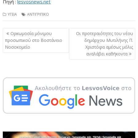
Πηγή :
lesvosnews.net
ΥΓΕΙΑ
ΑΝΤΙΓΡΙΠΙΚΟ
Πλοήγηση
Ορκωμοσία μόνιμου
Οι προτεραιότητες του νέου
άρθρων
προσωπικού στο Βοστάνειο
δημάρχου Μυτιλήνης Π.
Νοσοκομείο
Χριστόφα αμέσως μόλις
αναλάβει καθήκοντα