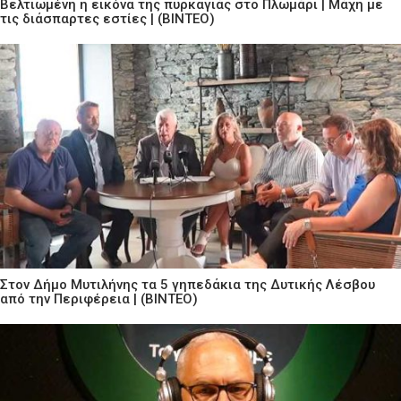
Βελτιωμένη η εικόνα της πυρκαγιάς στο Πλωμάρι | Μάχη με
τις διάσπαρτες εστίες | (ΒΙΝΤΕΟ)
Στον Δήμο Μυτιλήνης τα 5 γηπεδάκια της Δυτικής Λέσβου
από την Περιφέρεια | (ΒΙΝΤΕΟ)