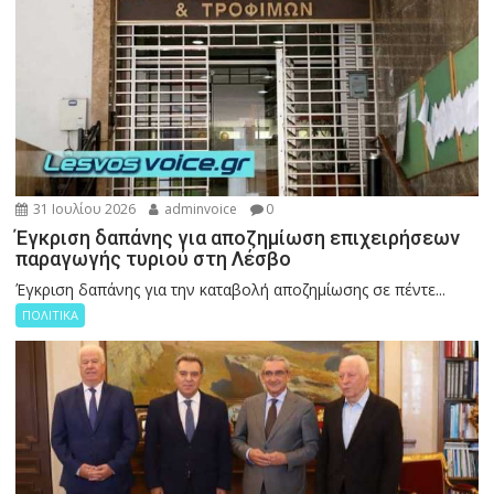
31 Ιουλίου 2026
adminvoice
0
Έγκριση δαπάνης για αποζημίωση επιχειρήσεων
παραγωγής τυριού στη Λέσβο
Έγκριση δαπάνης για την καταβολή αποζημίωσης σε πέντε...
ΠΟΛΙΤΙΚΑ