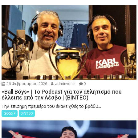
26 Φεβρουαρίου 2026
adminvoice
0
«Ball Boys» | Το Podcast για τον αθλητισμό που
έλλειπε από την Λέσβο | (ΒΙΝΤΕΟ)
Την επίσημη πρεμιέρα του έκανε χθές το βράδυ...
GOSSIP
ΒΙΝΤΕΟ