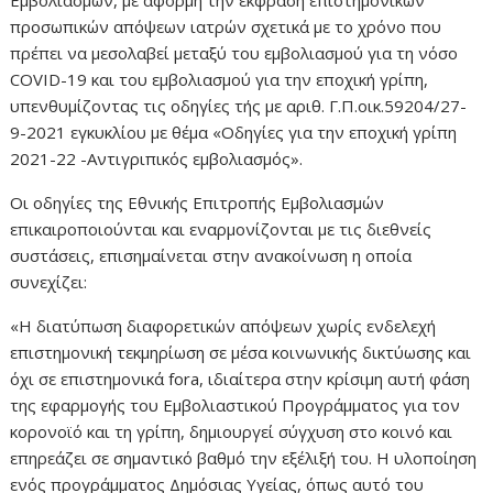
Εμβολιασμών, με αφορμή την έκφραση επιστημονικών
προσωπικών απόψεων ιατρών σχετικά με το χρόνο που
πρέπει να μεσολαβεί μεταξύ του εμβολιασμού για τη νόσο
COVID-19 και του εμβολιασμού για την εποχική γρίπη,
υπενθυμίζοντας τις οδηγίες τής με αριθ. Γ.Π.οικ.59204/27-
9-2021 εγκυκλίου με θέμα «Οδηγίες για την εποχική γρίπη
2021-22 -Αντιγριπικός εμβολιασμός».
Οι οδηγίες της Εθνικής Επιτροπής Εμβολιασμών
επικαιροποιούνται και εναρμονίζονται με τις διεθνείς
συστάσεις, επισημαίνεται στην ανακοίνωση η οποία
συνεχίζει:
«Η διατύπωση διαφορετικών απόψεων χωρίς ενδελεχή
επιστημονική τεκμηρίωση σε μέσα κοινωνικής δικτύωσης και
όχι σε επιστημονικά fora, ιδιαίτερα στην κρίσιμη αυτή φάση
της εφαρμογής του Εμβολιαστικού Προγράμματος για τον
κορoνοϊό και τη γρίπη, δημιουργεί σύγχυση στο κοινό και
επηρεάζει σε σημαντικό βαθμό την εξέλιξή του. Η υλοποίηση
ενός προγράμματος Δημόσιας Υγείας, όπως αυτό του