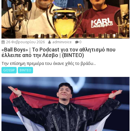
26 Φεβρουαρίου 2026
adminvoice
0
«Ball Boys» | Το Podcast για τον αθλητισμό που
έλλειπε από την Λέσβο | (ΒΙΝΤΕΟ)
Την επίσημη πρεμιέρα του έκανε χθές το βράδυ...
GOSSIP
ΒΙΝΤΕΟ