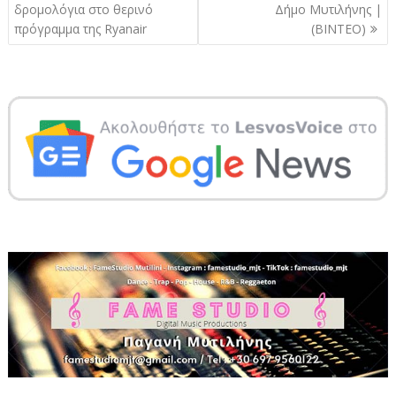
άρθρων
δρομολόγια στο θερινό
Δήμο Μυτιλήνης |
πρόγραμμα της Ryanair
(ΒΙΝΤΕΟ)