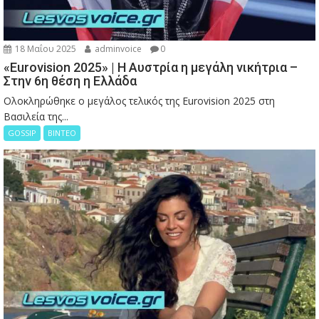
18 Μαΐου 2025
adminvoice
0
«Eurovision 2025» | Η Αυστρία η μεγάλη νικήτρια –
Στην 6η θέση η Ελλάδα
Ολοκληρώθηκε ο μεγάλος τελικός της Eurovision 2025 στη
Βασιλεία της...
GOSSIP
ΒΙΝΤΕΟ