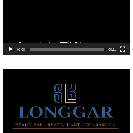
Βίντεο
00:00
00:11