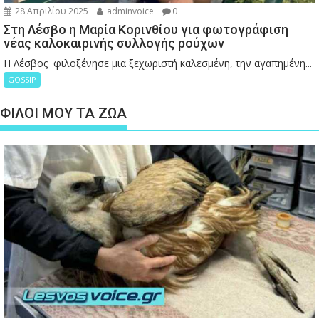
28 Απριλίου 2025
adminvoice
0
Στη Λέσβο η Μαρία Κορινθίου για φωτογράφιση
νέας καλοκαιρινής συλλογής ρούχων
Η Λέσβος φιλοξένησε μια ξεχωριστή καλεσμένη, την αγαπημένη...
GOSSIP
ΦΙΛΟΙ ΜΟΥ ΤΑ ΖΩΑ