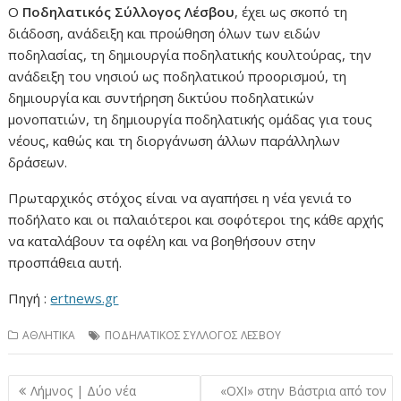
Ο
Ποδηλατικός Σύλλογος Λέσβου
, έχει ως σκοπό τη
διάδοση, ανάδειξη και προώθηση όλων των ειδών
ποδηλασίας, τη δημιουργία ποδηλατικής κουλτούρας, την
ανάδειξη του νησιού ως ποδηλατικού προορισμού, τη
δημιουργία και συντήρηση δικτύου ποδηλατικών
μονοπατιών, τη δημιουργία ποδηλατικής ομάδας για τους
νέους, καθώς και τη διοργάνωση άλλων παράλληλων
δράσεων.
Πρωταρχικός στόχος είναι να αγαπήσει η νέα γενιά το
ποδήλατο και οι παλαιότεροι και σοφότεροι της κάθε αρχής
να καταλάβουν τα οφέλη και να βοηθήσουν στην
προσπάθεια αυτή.
Πηγή :
ertnews.gr
ΑΘΛΗΤΙΚΑ
ΠΟΔΗΛΑΤΙΚΟΣ ΣΥΛΛΟΓΟΣ ΛΕΣΒΟΥ
Πλοήγηση
Λήμνος | Δύο νέα
«ΟΧΙ» στην Βάστρια από τον