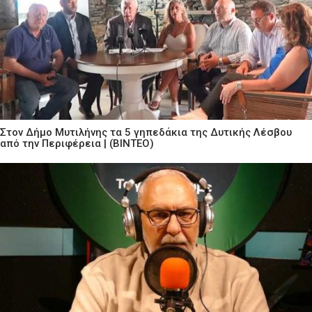
Στον Δήμο Μυτιλήνης τα 5 γηπεδάκια της Δυτικής Λέσβου
από την Περιφέρεια | (ΒΙΝΤΕΟ)