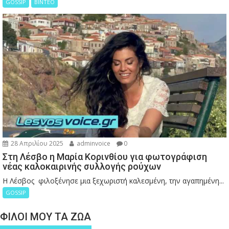
GOSSIP
ΒΙΝΤΕΟ
28 Απριλίου 2025
adminvoice
0
Στη Λέσβο η Μαρία Κορινθίου για φωτογράφιση
νέας καλοκαιρινής συλλογής ρούχων
Η Λέσβος φιλοξένησε μια ξεχωριστή καλεσμένη, την αγαπημένη...
GOSSIP
ΦΙΛΟΙ ΜΟΥ ΤΑ ΖΩΑ