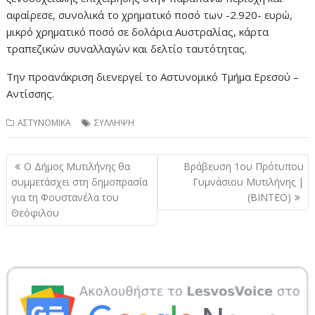
αφαίρεσε, συνολικά το χρηματικό ποσό των -2.920- ευρώ,
μικρό χρηματικό ποσό σε δολάρια Αυστραλίας, κάρτα
τραπεζικών συναλλαγών και δελτίο ταυτότητας.
Την προανάκριση διενεργεί το Αστυνομικό Τμήμα Ερεσού –
Αντίσσης.
ΑΣΤΥΝΟΜΙΚΑ
ΣΥΛΛΗΨΗ
Πλοήγηση
Ο Δήμος Μυτιλήνης θα
Βράβευση 1ου Πρότυπου
άρθρων
συμμετάσχει στη δημοπρασία
Γυμνάσιου Μυτιλήνης |
για τη Φουστανέλα του
(ΒΙΝΤΕΟ)
Θεόφιλου