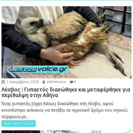
1 Δεκεμβρίου 2025
adminvoice
0
Λέσβος | Γυπαετός διασώθηκε και μεταφέρθηκε για
περίθαλψη στην Αθήνα
Ένας γυπαετός (Gyps fulvus) διασώθηκε στη Λέσβο, αφού
εντοπίστηκε ανίκανος να πετάξει σε αγροτικό δρόμο του νησιού,
σύμφωνα με...
ΦΙΛΟΙ ΜΟΥ ΤΑ ΖΩΑ