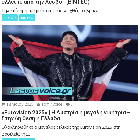
έλλειπε από την Λέσβο | (ΒΙΝΤΕΟ)
Την επίσημη πρεμιέρα του έκανε χθές το βράδυ...
GOSSIP
ΒΙΝΤΕΟ
18 Μαΐου 2025
adminvoice
0
«Eurovision 2025» | Η Αυστρία η μεγάλη νικήτρια –
Στην 6η θέση η Ελλάδα
Ολοκληρώθηκε ο μεγάλος τελικός της Eurovision 2025 στη
Βασιλεία της...