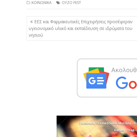
ΚΟΙΝΩΝΙΚΑ
ΟΥΖΟ FEST
Πλοήγηση
ΕΕΣ και Φαρμακευτικές Επιχειρήσεις προσέφεραν
άρθρων
υγειονομικό υλικό και εκπαίδευση σε ιδρύματα του
νησιού