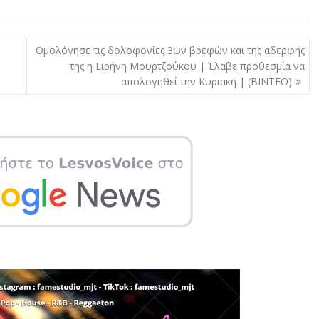
Ομολόγησε τις δολοφονίες 3ων βρεφών και της αδερφής
της η Ειρήνη Μουρτζούκου | Έλαβε προθεσμία να
απολογηθεί την Κυριακή | (ΒΙΝΤΕΟ)