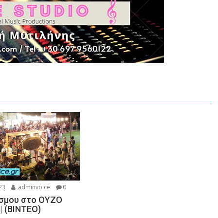
23
adminvoice
0
σμου στο ΟΥΖΟ
| (ΒΙΝΤΕΟ)