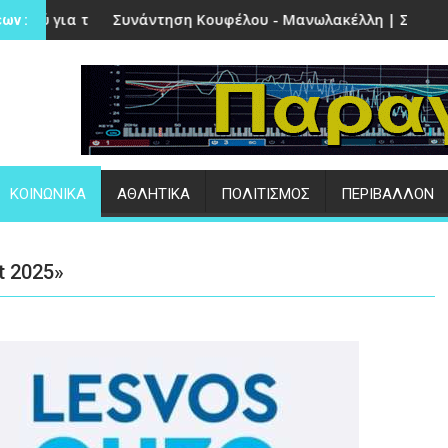
στην Πέτρα
ντηση Κουφέλου - Μανωλακέλλη | Στο επίκεντρο το παλιό Κο
Επιτυχημένες ο
ων :
ΚΟΙΝΩΝΙΚΑ
ΑΘΛΗΤΙΚΑ
ΠΟΛΙΤΙΣΜΟΣ
ΠΕΡΙΒΑΛΛΟΝ
t 2025»