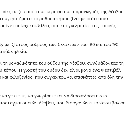
νωσίες ούζου από τους κορυφαίους παραγωγούς της Λέσβου,
κά συγκροτήματα, παραδοσιακή κουζίνα, με πιάτα που
 live cooking επιδείξεις από επαγγελματίες της τοπικής
y με DJ στους ρυθμούς των δεκαετιών του ’80 και του ’90,
 κάθε ηλικία.
ει τη μοναδικότητα του ούζου της Λέσβου, συνδυάζοντας τη
ου τόπου. Η γιορτή του ούζου δεν είναι μόνο ένα Φεστιβάλ
ύ και φιλοξενίας, που συγκεντρώνει επισκέπτες από όλη την
 να γευτείτε, να γνωρίσετε και να διασκεδάσετε στο
Αποσταγματοποιών Λέσβου, που διοργανώνει το Φεστιβάλ σε