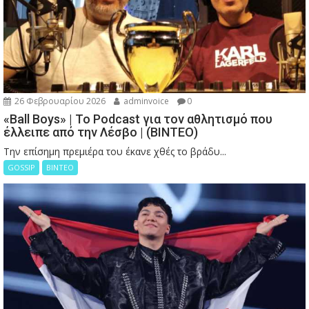
26 Φεβρουαρίου 2026
adminvoice
0
«Ball Boys» | Το Podcast για τον αθλητισμό που
έλλειπε από την Λέσβο | (ΒΙΝΤΕΟ)
Την επίσημη πρεμιέρα του έκανε χθές το βράδυ...
GOSSIP
ΒΙΝΤΕΟ