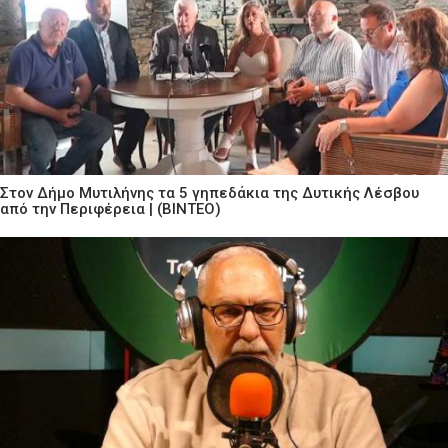
Στον Δήμο Μυτιλήνης τα 5 γηπεδάκια της Δυτικής Λέσβου
από την Περιφέρεια | (ΒΙΝΤΕΟ)