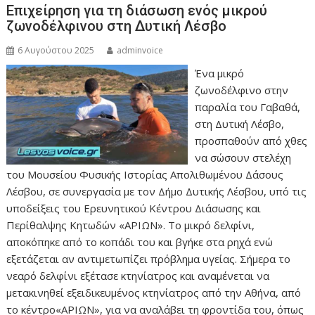
Επιχείρηση για τη διάσωση ενός μικρού
ζωνοδέλφινου στη Δυτική Λέσβο
6 Αυγούστου 2025
adminvoice
Ένα μικρό
ζωνοδέλφινο στην
παραλία του Γαβαθά,
στη Δυτική Λέσβο,
προσπαθούν από χθες
να σώσουν στελέχη
του Μουσείου Φυσικής Ιστορίας Απολιθωμένου Δάσους
Λέσβου, σε συνεργασία με τον Δήμο Δυτικής Λέσβου, υπό τις
υποδείξεις του Ερευνητικού Κέντρου Διάσωσης και
Περίθαλψης Κητωδών «ΑΡΙΩΝ». Το μικρό δελφίνι,
αποκόπηκε από το κοπάδι του και βγήκε στα ρηχά ενώ
εξετάζεται αν αντιμετωπίζει πρόβλημα υγείας. Σήμερα το
νεαρό δελφίνι εξέτασε κτηνίατρος και αναμένεται να
μετακινηθεί εξειδικευμένος κτηνίατρος από την Αθήνα, από
το κέντρο«ΑΡΙΩΝ», για να αναλάβει τη φροντίδα του, όπως