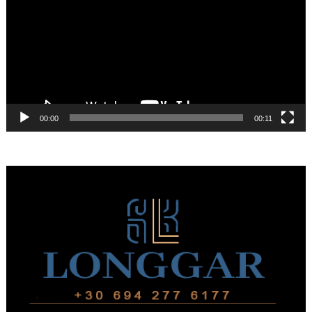
Βίντεο
00:00
00:11