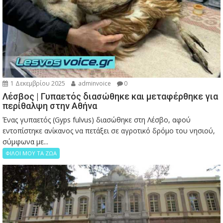
1 Δεκεμβρίου 2025
adminvoice
0
Λέσβος | Γυπαετός διασώθηκε και μεταφέρθηκε για
περίθαλψη στην Αθήνα
Ένας γυπαετός (Gyps fulvus) διασώθηκε στη Λέσβο, αφού
εντοπίστηκε ανίκανος να πετάξει σε αγροτικό δρόμο του νησιού,
σύμφωνα με...
ΦΙΛΟΙ ΜΟΥ ΤΑ ΖΩΑ