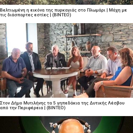
Βελτιωμένη η εικόνα της πυρκαγιάς στο Πλωμάρι | Μάχη με
τις διάσπαρτες εστίες | (ΒΙΝΤΕΟ)
Στον Δήμο Μυτιλήνης τα 5 γηπεδάκια της Δυτικής Λέσβου
από την Περιφέρεια | (ΒΙΝΤΕΟ)