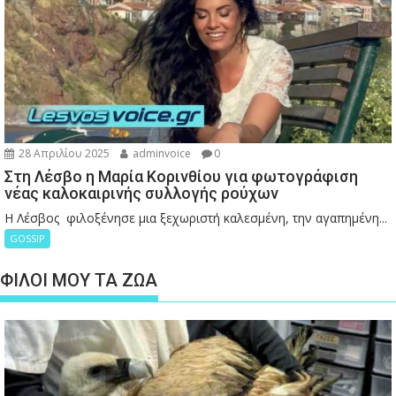
28 Απριλίου 2025
adminvoice
0
Στη Λέσβο η Μαρία Κορινθίου για φωτογράφιση
νέας καλοκαιρινής συλλογής ρούχων
Η Λέσβος φιλοξένησε μια ξεχωριστή καλεσμένη, την αγαπημένη...
GOSSIP
ΦΙΛΟΙ ΜΟΥ ΤΑ ΖΩΑ