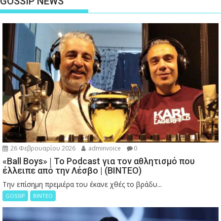
GOSSIP NEWS
26 Φεβρουαρίου 2026
adminvoice
0
«Ball Boys» | Το Podcast για τον αθλητισμό που
έλλειπε από την Λέσβο | (ΒΙΝΤΕΟ)
Την επίσημη πρεμιέρα του έκανε χθές το βράδυ...
GOSSIP
ΒΙΝΤΕΟ