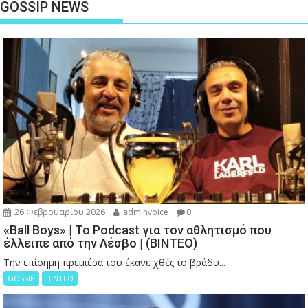
GOSSIP NEWS
26 Φεβρουαρίου 2026
adminvoice
0
«Ball Boys» | Το Podcast για τον αθλητισμό που
έλλειπε από την Λέσβο | (ΒΙΝΤΕΟ)
Την επίσημη πρεμιέρα του έκανε χθές το βράδυ...
GOSSIP
ΒΙΝΤΕΟ