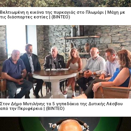
Βελτιωμένη η εικόνα της πυρκαγιάς στο Πλωμάρι | Μάχη με
τις διάσπαρτες εστίες | (ΒΙΝΤΕΟ)
Στον Δήμο Μυτιλήνης τα 5 γηπεδάκια της Δυτικής Λέσβου
από την Περιφέρεια | (ΒΙΝΤΕΟ)