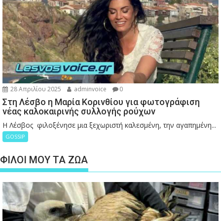
28 Απριλίου 2025
adminvoice
0
Στη Λέσβο η Μαρία Κορινθίου για φωτογράφιση
νέας καλοκαιρινής συλλογής ρούχων
Η Λέσβος φιλοξένησε μια ξεχωριστή καλεσμένη, την αγαπημένη...
GOSSIP
ΦΙΛΟΙ ΜΟΥ ΤΑ ΖΩΑ