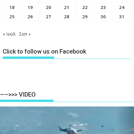
18
19
20
21
22
23
24
25
26
27
28
29
30
31
« Ιούλ
Σεπ »
Click to follow us on Facebook
—–>>> VIDEO