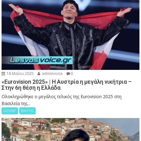
18 Μαΐου 2025
adminvoice
0
«Eurovision 2025» | Η Αυστρία η μεγάλη νικήτρια –
Στην 6η θέση η Ελλάδα
Ολοκληρώθηκε ο μεγάλος τελικός της Eurovision 2025 στη
Βασιλεία της...
GOSSIP
ΒΙΝΤΕΟ