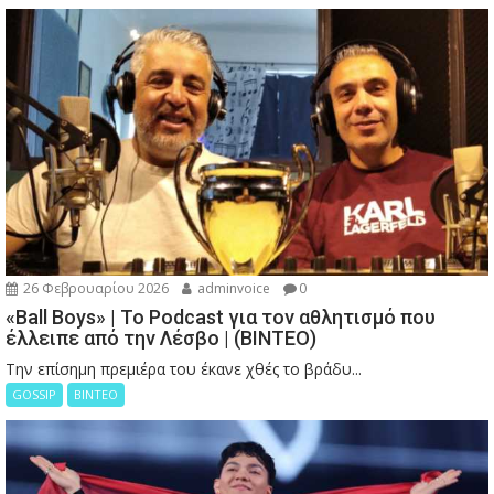
26 Φεβρουαρίου 2026
adminvoice
0
«Ball Boys» | Το Podcast για τον αθλητισμό που
έλλειπε από την Λέσβο | (ΒΙΝΤΕΟ)
Την επίσημη πρεμιέρα του έκανε χθές το βράδυ...
GOSSIP
ΒΙΝΤΕΟ