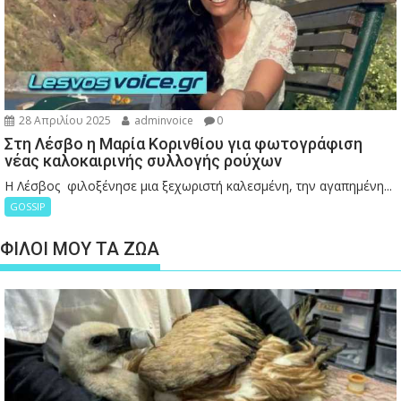
28 Απριλίου 2025
adminvoice
0
Στη Λέσβο η Μαρία Κορινθίου για φωτογράφιση
νέας καλοκαιρινής συλλογής ρούχων
Η Λέσβος φιλοξένησε μια ξεχωριστή καλεσμένη, την αγαπημένη...
GOSSIP
ΦΙΛΟΙ ΜΟΥ ΤΑ ΖΩΑ