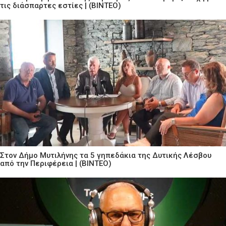
τις διάσπαρτες εστίες | (ΒΙΝΤΕΟ)
Στον Δήμο Μυτιλήνης τα 5 γηπεδάκια της Δυτικής Λέσβου
από την Περιφέρεια | (ΒΙΝΤΕΟ)