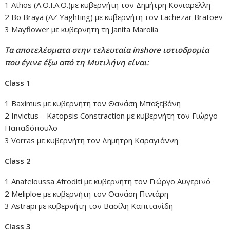
1 Αthos (Λ.Ο.Ι.Α.Θ.)με κυβερνήτη τον Δημήτρη Κονιαρέλλη
2 Bo Braya (AZ Yaghting) με κυβερνήτη τον Lachezar Bratoev
3 Mayflower με κυβερνήτη τη Janita Marolia
Τα αποτελέσματα στην τελευταία inshore ιστιοδρομία
που έγινε έξω από τη Μυτιλήνη είναι:
Class 1
1 Baximus με κυβερνήτη τον Θανάση Μπαξεβάνη
2 Ιnvictus – Katopsis Constraction με κυβερνήτη τον Γιώργο
Παπαδόπουλο
3 Vorras με κυβερνήτη τον Δημήτρη Kαραγιάννη
Class 2
1 Αnateloussa Afroditi με κυβερνήτη τον Γιώργο Αυγερινό
2 Μeliploe με κυβερνήτη τον Θανάση Πινιάρη
3 Astrapi με κυβερνήτη τον Βασίλη Καπιτανίδη
Class 3