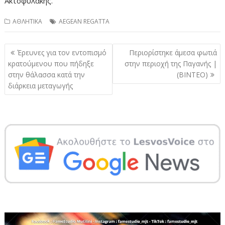
Ακτοφυλακής.
ΑΘΛΗΤΙΚΑ
AEGEAN REGATTA
Πλοήγηση
Έρευνες για τον εντοπισμό
Περιορίστηκε άμεσα φωτιά
άρθρων
κρατούμενου που πήδηξε
στην περιοχή της Παγανής |
στην θάλασσα κατά την
(ΒΙΝΤΕΟ)
διάρκεια μεταγωγής