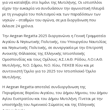
για να καταλήξει στο λιμάνι της Μυτιλήνης. Οι ιστιοπλόοι
είχαν την ευκαιρία να συνδυάσουν την αγωνιστική πλευρά
με τη γνωριμία του πολιτισμού και των παραδόσεων των
νησιών – σταθμών του αγώνα, σε μια διοργάνωση που
έκλεισε 24 χρόνια.
Την Aegean Regatta 2025 διοργανώνει η Γενική Γραμματεία
Αιγαίου & Νησιωτικής Πολιτικής, του Υπουργείου Ναυτιλίας
και Νησιωτικής Πολιτικής, σε συνεργασία με την Επιτροπή
Ανοικτής Θάλασσας της Ελληνικής Ιστιοπλοϊκής
Ομοσπονδίας και τους Ομίλους: Α.Σ.Ι.Α.Θ. Ρόδου, Λ.Ο.Ι.Α.Θ.
Μυτιλήνης, Ν.Ο. Σάμου, Ν.Ο. Χίου, ΠΕΚΕΒ Χίου και με
συντονιστή Όμιλο για το 2025 τον Ιστιοπλοϊκό Όμιλο
Μυτιλήνης.
Η Aegean Regatta αποτελεί συνδιοργάνωση της
Περιφέρειας Βορείου Αιγαίου, του Δήμου Λήμνου, του Δήμου
Αγίου Ευστρατίου και του Δήμου Μυτιλήνη. Γίνεται με την
υποστήριξη του Λιμενικού Σώματος και της Ελληνικής