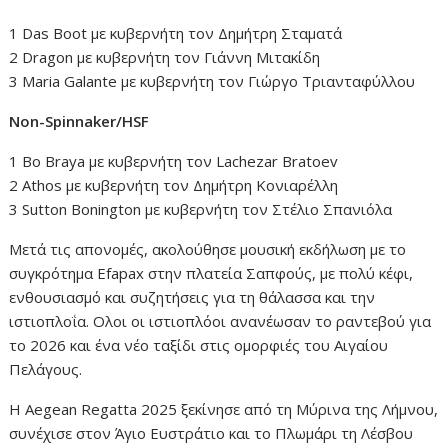
1 Das Boot με κυβερνήτη τον Δημήτρη Σταματά
2 Dragon με κυβερνήτη τον Γιάννη Μιτακίδη
3 Maria Galante με κυβερνήτη τον Γιώργο Τριανταφύλλου
Non-Spinnaker/HSF
1 Bo Braya με κυβερνήτη τον Lachezar Bratoev
2 Αthos με κυβερνήτη τον Δημήτρη Κονιαρέλλη
3 Sutton Bonington με κυβερνήτη τον Στέλιο Σπανιόλα
Μετά τις απονομές, ακολούθησε μουσική εκδήλωση με το
συγκρότημα Efapax στην πλατεία Σαπφούς, με πολύ κέφι,
ενθουσιασμό και συζητήσεις για τη θάλασσα και την
ιστιοπλοΐα. Ολοι οι ιστιοπλόοι ανανέωσαν το ραντεβού για
το 2026 και ένα νέο ταξίδι στις ομορφιές του Αιγαίου
Πελάγους.
Η Aegean Regatta 2025 ξεκίνησε από τη Μύρινα της Λήμνου,
συνέχισε στον Άγιο Ευστράτιο και το Πλωμάρι τη Λέσβου