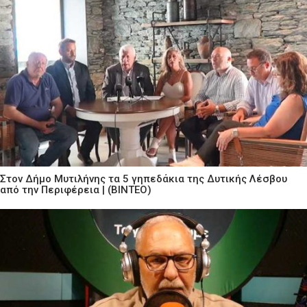
Στον Δήμο Μυτιλήνης τα 5 γηπεδάκια της Δυτικής Λέσβου
από την Περιφέρεια | (ΒΙΝΤΕΟ)