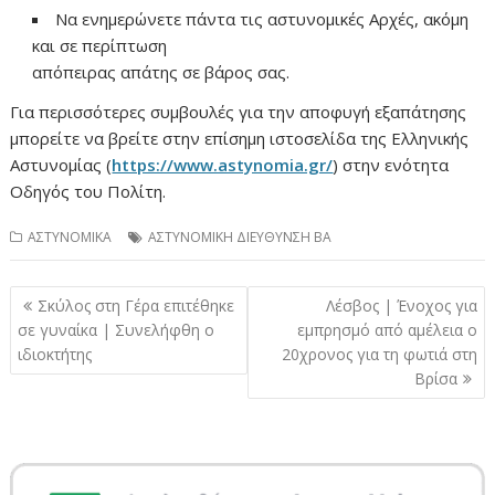
Να ενημερώνετε πάντα τις αστυνομικές Αρχές, ακόμη
και σε περίπτωση
απόπειρας απάτης σε βάρος σας.
Για περισσότερες συμβουλές για την αποφυγή εξαπάτησης
μπορείτε να βρείτε στην επίσημη ιστοσελίδα της Ελληνικής
Αστυνομίας (
https://www.astynomia.gr/
) στην ενότητα
Οδηγός του Πολίτη.
ΑΣΤΥΝΟΜΙΚΑ
ΑΣΤΥΝΟΜΙΚΗ ΔΙΕΥΘΥΝΣΗ ΒΑ
Πλοήγηση
Σκύλος στη Γέρα επιτέθηκε
Λέσβος | Ένοχος για
άρθρων
σε γυναίκα | Συνελήφθη ο
εμπρησμό από αμέλεια ο
ιδιοκτήτης
20χρονος για τη φωτιά στη
Βρίσα