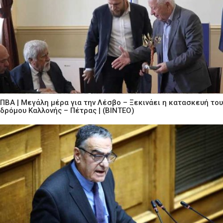
ΠΒΑ | Μεγάλη μέρα για την Λέσβο – Ξεκινάει η κατασκευή του
δρόμου Καλλονής – Πέτρας | (ΒΙΝΤΕΟ)