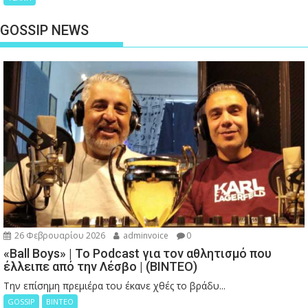
GOSSIP NEWS
26 Φεβρουαρίου 2026
adminvoice
0
«Ball Boys» | Το Podcast για τον αθλητισμό που
έλλειπε από την Λέσβο | (ΒΙΝΤΕΟ)
Την επίσημη πρεμιέρα του έκανε χθές το βράδυ...
GOSSIP
ΒΙΝΤΕΟ