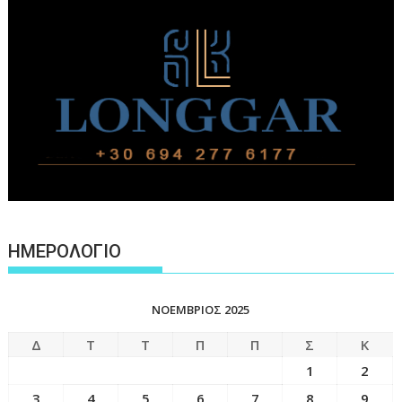
ΗΜΕΡΟΛΟΓΙΟ
ΝΟΈΜΒΡΙΟΣ 2025
Δ
Τ
Τ
Π
Π
Σ
Κ
1
2
3
4
5
6
7
8
9