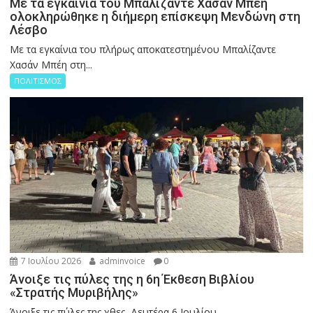
Με τα εγκαίνια του Μπαλίζαντε Χασάν Μπέη
ολοκληρώθηκε η διήμερη επίσκεψη Μενδώνη στη
Λέσβο
Με τα εγκαίνια του πλήρως αποκατεστημένου Μπαλίζαντε
Χασάν Μπέη στη...
ΠΟΛΙΤΙΣΜΟΣ
7 Ιουλίου 2026
adminvoice
0
Άνοιξε τις πύλες της η 6η Έκθεση Βιβλίου
«Στρατής Μυριβήλης»
Άνοιξε τις πύλες της χθες, Δευτέρα 6 Ιουλίου,...