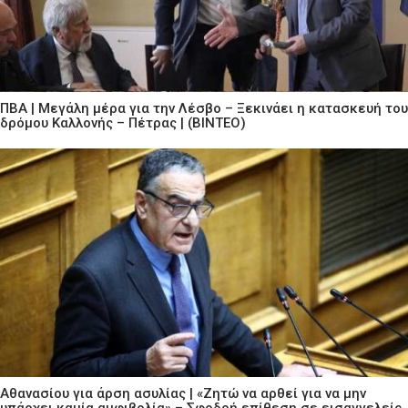
ΠΒΑ | Μεγάλη μέρα για την Λέσβο – Ξεκινάει η κατασκευή του
δρόμου Καλλονής – Πέτρας | (ΒΙΝΤΕΟ)
Αθανασίου για άρση ασυλίας | «Ζητώ να αρθεί για να μην
υπάρχει καμία αμφιβολία» – Σφοδρή επίθεση σε εισαγγελείς