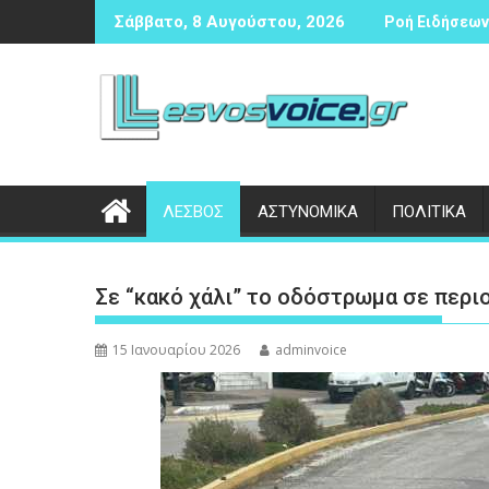
Περάστε
23χρονου ημεδαπού για τροχαίο στην Πέτρα
Συνάντηση Κουφέλου - Μανωλακέ
Σάββατο, 8 Αυγούστου, 2026
Ροή Ειδήσεων 
στο
περιεχόμενο
ΛΕΣΒΟΣ
ΑΣΤΥΝΟΜΙΚΑ
ΠΟΛΙΤΙΚΑ
Σε “κακό χάλι” το οδόστρωμα σε περι
15 Ιανουαρίου 2026
adminvoice