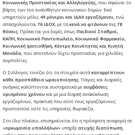
Κοινωνικής Προστασίας και Αλληλεγγύης
, που σηκώνει το
βάρος των πιο ευαίσθητων κοινωνικών δομών. Εκεί
υπηρετούν μόλις
49 μόνιμοι και ΙΔΑΧ εργαζόμενοι
, ενώ
απασχολούνται
76 ΙΔΟΧ
, με τα
κενά να φτάνουν τις 78
θέσεις
. Πρόκειται για δομές όπως
Παιδικοί Σταθμοί,
ΚΑΠΗ, Κοινωνικό Παντοπωλείο, Κοινωνικό Φαρμακείο,
Κοινωνική Ιματιοθήκη, Κέντρο Κοινότητας και Κινητή
Μονάδα
, που αποτελούν δίχτυ προστασίας για χιλιάδες
συμπολίτες.
Ο Σύλλογος τονίζει ότι τα στοιχεία αυτά
καταρρίπτουν
κάθε προσπάθεια ωραιοποίησης
. Πάγιες και διαρκείς
ανάγκες καλύπτονται συστηματικά με
συμβάσεις
ορισμένου χρόνου
και με μια διαρκή ανακύκλωση
εργαζομένων, πρακτική που ούτε τους εργαζόμενους
προστατεύει ούτε τις υπηρεσίες θωρακίζει.
Στο ίδιο πλαίσιο, επισημαίνεται ότι η πρόσφατη αναφορά σε
«
ορκωμοσία υπαλλήλων
» υπήρξε
ατυχής διατύπωση
,