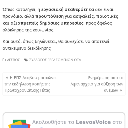
Όπως καταλήγει, η
εργασιακή σταθερότητα
δεν είναι
προνόμιο, αλλά
προϋπόθεση για ασφαλείς, ποιοτικές
και αξιοπρεπείς δημόσιες υπηρεσίες
, προς όφελος
ολόκληρης της κοινωνίας.
Και αυτό, όπως δηλώνεται, θα συνεχίσει να αποτελεί
αντικείμενο διεκδίκησης
ΛΕΣΒΟΣ
ΣΥΛΛΟΓΟΣ ΕΡΓΑΖΟΜΕΝΩΝ ΟΤΑ
Πλοήγηση
Η ΕΠΣ Λέσβου ματαιώνει
Ενημέρωση απο το
άρθρων
την εκδήλωση κοπής της
Λιμεναρχείο για αύξηση των
Πρωτοχρονιάτικης Πίτας
ανέμων