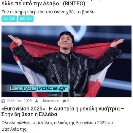
έλλειπε από την Λέσβο | (ΒΙΝΤΕΟ)
Την επίσημη πρεμιέρα του έκανε χθές το βράδυ...
GOSSIP
ΒΙΝΤΕΟ
18 Μαΐου 2025
adminvoice
0
«Eurovision 2025» | Η Αυστρία η μεγάλη νικήτρια –
Στην 6η θέση η Ελλάδα
Ολοκληρώθηκε ο μεγάλος τελικός της Eurovision 2025 στη
Βασιλεία της...