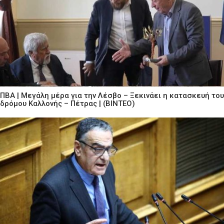
ΠΒΑ | Μεγάλη μέρα για την Λέσβο – Ξεκινάει η κατασκευή του
δρόμου Καλλονής – Πέτρας | (ΒΙΝΤΕΟ)