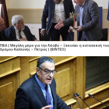
ΠΒΑ | Μεγάλη μέρα για την Λέσβο – Ξεκινάει η κατασκευή του
δρόμου Καλλονής – Πέτρας | (ΒΙΝΤΕΟ)