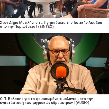
Στον Δήμο Μυτιλήνης τα 5 γηπεδάκια της Δυτικής Λέσβου
από την Περιφέρεια | (ΒΙΝΤΕΟ)
Ο Π. Βαλεσης για τα φουσκωμένα τιμολόγια μετά την
εγκατάσταση των ψηφιακών υδρομέτρων | (AUDIO)