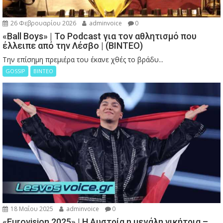
26 Φεβρουαρίου 2026
adminvoice
0
«Ball Boys» | Το Podcast για τον αθλητισμό που
έλλειπε από την Λέσβο | (ΒΙΝΤΕΟ)
Την επίσημη πρεμιέρα του έκανε χθές το βράδυ...
GOSSIP
ΒΙΝΤΕΟ
18 Μαΐου 2025
adminvoice
0
«Eurovision 2025» | Η Αυστρία η μεγάλη νικήτρια –