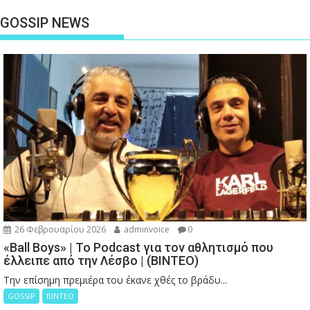
GOSSIP NEWS
26 Φεβρουαρίου 2026
adminvoice
0
«Ball Boys» | Το Podcast για τον αθλητισμό που
έλλειπε από την Λέσβο | (ΒΙΝΤΕΟ)
Την επίσημη πρεμιέρα του έκανε χθές το βράδυ...
GOSSIP
ΒΙΝΤΕΟ