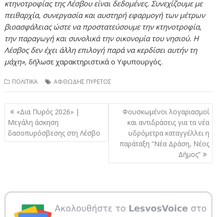
κτηνοτροφίας της Λέσβου είναι δεδομένες. Συνεχίζουμε με
πειθαρχία, συνεργασία και αυστηρή εφαρμογή των μέτρων
βιοασφάλειας ώστε να προστατεύσουμε την κτηνοτροφία,
την παραγωγή και συνολικά την οικονομία του νησιού. Η
Λέσβος δεν έχει άλλη επιλογή παρά να κερδίσει αυτήν τη
μάχη»,
δήλωσε χαρακτηριστικά ο Υφυπουργός.
ΠΟΛΙΤΙΚΑ
ΑΦΘΩΔΗΣ ΠΥΡΕΤΟΣ
Πλοήγηση
«Δια Πυρός 2026» |
Φουσκωμένοι λογαριασμοί
άρθρων
Μεγάλη άσκηση
και αντιδράσεις για τα νέα
δασοπυρόσβεσης στη Λέσβο
υδρόμετρα καταγγέλλει η
παράταξη “Νέα Δράση, Νέος
Δήμος”