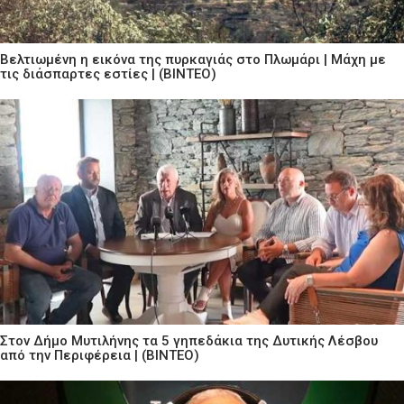
Βελτιωμένη η εικόνα της πυρκαγιάς στο Πλωμάρι | Μάχη με
τις διάσπαρτες εστίες | (ΒΙΝΤΕΟ)
Στον Δήμο Μυτιλήνης τα 5 γηπεδάκια της Δυτικής Λέσβου
από την Περιφέρεια | (ΒΙΝΤΕΟ)