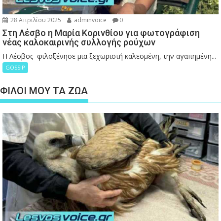
28 Απριλίου 2025
adminvoice
0
Στη Λέσβο η Μαρία Κορινθίου για φωτογράφιση
νέας καλοκαιρινής συλλογής ρούχων
Η Λέσβος φιλοξένησε μια ξεχωριστή καλεσμένη, την αγαπημένη...
GOSSIP
ΦΙΛΟΙ ΜΟΥ ΤΑ ΖΩΑ