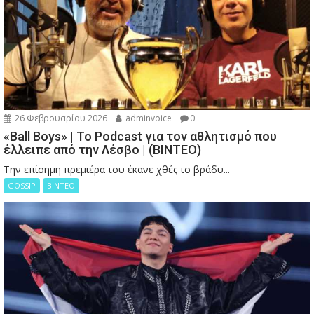
26 Φεβρουαρίου 2026
adminvoice
0
«Ball Boys» | Το Podcast για τον αθλητισμό που
έλλειπε από την Λέσβο | (ΒΙΝΤΕΟ)
Την επίσημη πρεμιέρα του έκανε χθές το βράδυ...
GOSSIP
ΒΙΝΤΕΟ