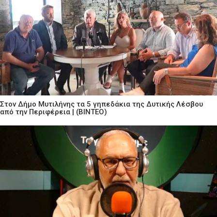
Στον Δήμο Μυτιλήνης τα 5 γηπεδάκια της Δυτικής Λέσβου
από την Περιφέρεια | (ΒΙΝΤΕΟ)