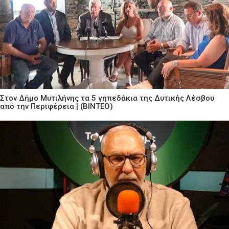
Στον Δήμο Μυτιλήνης τα 5 γηπεδάκια της Δυτικής Λέσβου
από την Περιφέρεια | (ΒΙΝΤΕΟ)