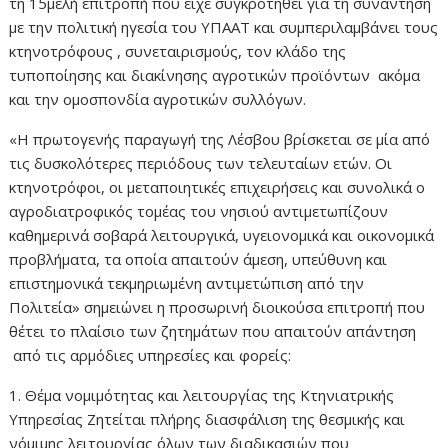
τη 15μελή επιτροπή που είχε συγκροτηθεί για τη συνάντηση
με την πολιτική ηγεσία του ΥΠΑΑΤ και συμπεριλαμβάνει τους
κτηνοτρόφους , συνεταιρισμούς, τον κλάδο της
τυποποίησης και διακίνησης αγροτικών προϊόντων ακόμα
και την ομοσπονδία αγροτικών συλλόγων.
«Η πρωτογενής παραγωγή της Λέσβου βρίσκεται σε μία από
τις δυσκολότερες περιόδους των τελευταίων ετών. Οι
κτηνοτρόφοι, οι μεταποιητικές επιχειρήσεις και συνολικά ο
αγροδιατροφικός τομέας του νησιού αντιμετωπίζουν
καθημερινά σοβαρά λειτουργικά, υγειονομικά και οικονομικά
προβλήματα, τα οποία απαιτούν άμεση, υπεύθυνη και
επιστημονικά τεκμηριωμένη αντιμετώπιση από την
Πολιτεία» σημειώνει η προσωρινή διοικούσα επιτροπή που
θέτει το πλαίσιο των ζητημάτων που απαιτούν απάντηση
από τις αρμόδιες υπηρεσίες και φορείς:
1. Θέμα νομιμότητας και λειτουργίας της Κτηνιατρικής
Υπηρεσίας Ζητείται πλήρης διασφάλιση της θεσμικής και
νόμιμης λειτουργίας όλων των διαδικασιών που