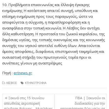
10. Προβλήματα επικοινωνίας και έλλειψη έγκαιρης
ενημέρωσης Η κατάσταση απαιτεί συνεχή, υπεύθυνη και
επίσημη ενημέρωση προς τους παραγωγούς, ώστε να
αποφεύγεται η σύγχυση, η παραπληροφόρηση και η
ανασφάλεια στην τοπική κοινωνία. Η Λέσβος δεν αντέχει
άλλη καθυστέρηση. Η προστασία του ζωικού κεφαλαίου, της
δημόσιας υγείας, της τοπικής οικονομίας και της κοινωνικής
συνοχής του νησιού αποτελεί ευθύνη όλων. Απαιτούνται
άμεσες αποφάσεις, διαφάνεια, επιστημονική τεκμηρίωση και
ουσιαστική στήριξη του πρωτογενούς τομέα πριν οι
συνέπειες γίνουν μη αναστρέψιμες
Πηγή :
ertnews.gr
ΛΕΣΒΟΣ
ΚΤΗΝΟΤΡΟΦΙΑ
Πλοήγηση
Ξεκινά στις 15 Ιουνίου
ΠΒΑ | Ξεκινούν οι
άρθρων
απευθείας αεροπορική
διαδικασίες για την
σύνδεση Βιέννης – Μυτιλήνης
αποκατάσταση δύο ναών σε