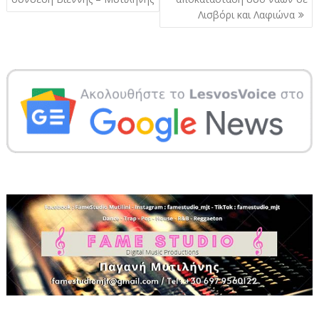
Λισβόρι και Λαφιώνα