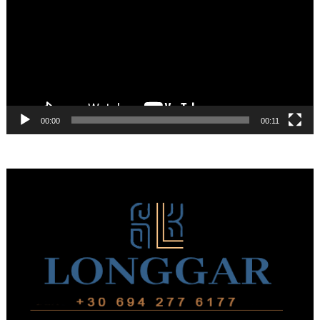
Βίντεο
00:00
00:11