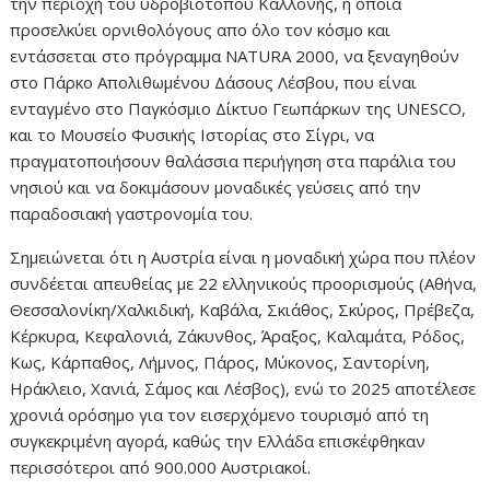
την περιοχή του υδροβιότοπου Καλλονής, η οποία
προσελκύει ορνιθολόγους απο όλο τον κόσμο και
εντάσσεται στο πρόγραμμα NATURA 2000, να ξεναγηθούν
στο Πάρκο Απολιθωμένου Δάσους Λέσβου, που είναι
ενταγμένο στο Παγκόσμιο Δίκτυο Γεωπάρκων της UNESCO,
και το Μουσείο Φυσικής Ιστορίας στο Σίγρι, να
πραγματοποιήσουν θαλάσσια περιήγηση στα παράλια του
νησιού και να δοκιμάσουν μοναδικές γεύσεις από την
παραδοσιακή γαστρονομία του.
Σημειώνεται ότι η Αυστρία είναι η μοναδική χώρα που πλέον
συνδέεται απευθείας με 22 ελληνικούς προορισμούς (Αθήνα,
Θεσσαλονίκη/Χαλκιδική, Καβάλα, Σκιάθος, Σκύρος, Πρέβεζα,
Κέρκυρα, Κεφαλονιά, Ζάκυνθος, Άραξος, Καλαμάτα, Ρόδος,
Κως, Κάρπαθος, Λήμνος, Πάρος, Μύκονος, Σαντορίνη,
Ηράκλειο, Χανιά, Σάμος και Λέσβος), ενώ το 2025 αποτέλεσε
χρονιά ορόσημο για τον εισερχόμενο τουρισμό από τη
συγκεκριμένη αγορά, καθώς την Ελλάδα επισκέφθηκαν
περισσότεροι από 900.000 Αυστριακοί.