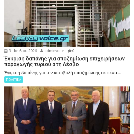
31 Ιουλίου 2026
adminvoice
0
Έγκριση δαπάνης για αποζημίωση επιχειρήσεων
παραγωγής τυριού στη Λέσβο
Έγκριση δαπάνης για την καταβολή αποζημίωσης σε πέντε...
ΠΟΛΙΤΙΚΑ