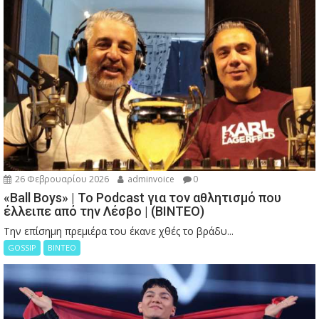
26 Φεβρουαρίου 2026
adminvoice
0
«Ball Boys» | Το Podcast για τον αθλητισμό που
έλλειπε από την Λέσβο | (ΒΙΝΤΕΟ)
Την επίσημη πρεμιέρα του έκανε χθές το βράδυ...
GOSSIP
ΒΙΝΤΕΟ