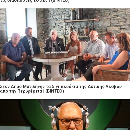
τις διάσπαρτες εστίες | (ΒΙΝΤΕΟ)
Στον Δήμο Μυτιλήνης τα 5 γηπεδάκια της Δυτικής Λέσβου
από την Περιφέρεια | (ΒΙΝΤΕΟ)