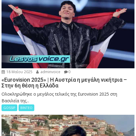
18 Μαΐου 2025
adminvoice
0
«Eurovision 2025» | Η Αυστρία η μεγάλη νικήτρια –
Στην 6η θέση η Ελλάδα
Ολοκληρώθηκε ο μεγάλος τελικός της Eurovision 2025 στη
Βασιλεία της...
GOSSIP
ΒΙΝΤΕΟ