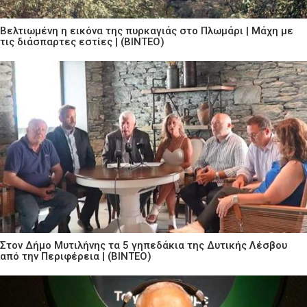
Βελτιωμένη η εικόνα της πυρκαγιάς στο Πλωμάρι | Μάχη με
τις διάσπαρτες εστίες | (ΒΙΝΤΕΟ)
Στον Δήμο Μυτιλήνης τα 5 γηπεδάκια της Δυτικής Λέσβου
από την Περιφέρεια | (ΒΙΝΤΕΟ)