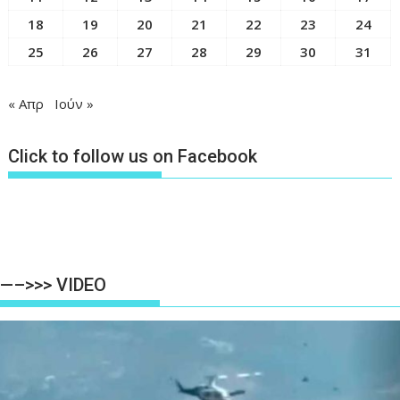
18
19
20
21
22
23
24
25
26
27
28
29
30
31
« Απρ
Ιούν »
Click to follow us on Facebook
—–>>> VIDEO