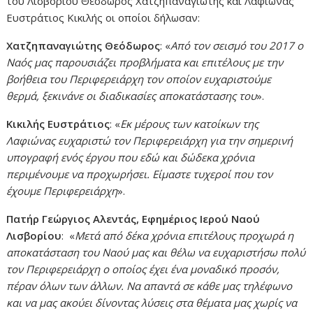
του Λισβορίου Θεόδωρος Χατζηπαναγιώτης και Λαφιώνας
Ευστράτιος Κικιλής οι οποίοι δήλωσαν:
Χατζηπαναγιώτης Θεόδωρος
: «
Από τον σεισμό του 2017 ο
Ναός μας παρουσιάζει προβλήματα και επιτέλους με την
βοήθεια του Περιφερειάρχη τον οποίον ευχαριστούμε
θερμά, ξεκινάνε οι διαδικασίες αποκατάστασης του
».
Κικιλής Ευστράτιος
: «
Εκ μέρους των κατοίκων της
Λαφιώνας ευχαριστώ τον Περιφερειάρχη για την σημερινή
υπογραφή ενός έργου που εδώ και δώδεκα χρόνια
περιμένουμε να προχωρήσει. Είμαστε τυχεροί που τον
έχουμε Περιφερειάρχη
».
Πατήρ Γεώργιος Αλεντάς, Εφημέριος Ιερού Ναού
Λισβορίου
: «
Μετά από δέκα χρόνια επιτέλους προχωρά η
αποκατάσταση του Ναού μας και θέλω να ευχαριστήσω πολύ
τον Περιφερειάρχη ο οποίος έχει ένα μοναδικό προσόν,
πέραν όλων των άλλων. Να απαντά σε κάθε μας τηλέφωνο
και να μας ακούει δίνοντας λύσεις στα θέματα μας χωρίς να