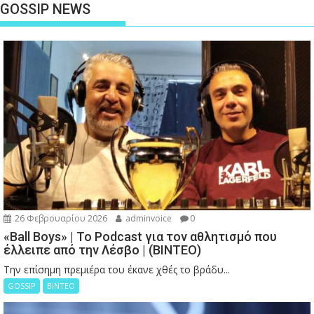
GOSSIP NEWS
26 Φεβρουαρίου 2026
adminvoice
0
«Ball Boys» | Το Podcast για τον αθλητισμό που
έλλειπε από την Λέσβο | (ΒΙΝΤΕΟ)
Την επίσημη πρεμιέρα του έκανε χθές το βράδυ...
GOSSIP
ΒΙΝΤΕΟ