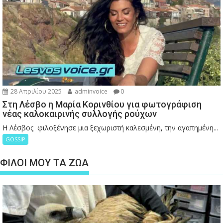
28 Απριλίου 2025
adminvoice
0
Στη Λέσβο η Μαρία Κορινθίου για φωτογράφιση
νέας καλοκαιρινής συλλογής ρούχων
Η Λέσβος φιλοξένησε μια ξεχωριστή καλεσμένη, την αγαπημένη...
GOSSIP
ΦΙΛΟΙ ΜΟΥ ΤΑ ΖΩΑ