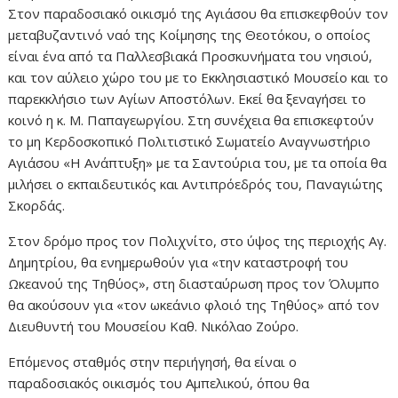
Στον παραδοσιακό οικισμό της Αγιάσου θα επισκεφθούν τον
μεταβυζαντινό ναό της Κοίμησης της Θεοτόκου, ο οποίος
είναι ένα από τα Παλλεσβιακά Προσκυνήματα του νησιού,
και τον αύλειο χώρο του με το Εκκλησιαστικό Μουσείο και το
παρεκκλήσιο των Αγίων Αποστόλων. Εκεί θα ξεναγήσει το
κοινό η κ. Μ. Παπαγεωργίου. Στη συνέχεια θα επισκεφτούν
το μη Κερδοσκοπικό Πολιτιστικό Σωματείο Αναγνωστήριο
Αγιάσου «Η Ανάπτυξη» με τα Σαντούρια του, με τα οποία θα
μιλήσει ο εκπαιδευτικός και Αντιπρόεδρός του, Παναγιώτης
Σκορδάς.
Στον δρόμο προς τον Πολιχνίτο, στο ύψος της περιοχής Αγ.
Δημητρίου, θα ενημερωθούν για «την καταστροφή του
Ωκεανού της Τηθύος», στη διασταύρωση προς τον Όλυμπο
θα ακούσουν για «τον ωκεάνιο φλοιό της Τηθύος» από τον
Διευθυντή του Μουσείου Καθ. Νικόλαο Ζούρο.
Επόμενος σταθμός στην περιήγησή, θα είναι ο
παραδοσιακός οικισμός του Αμπελικού, όπου θα