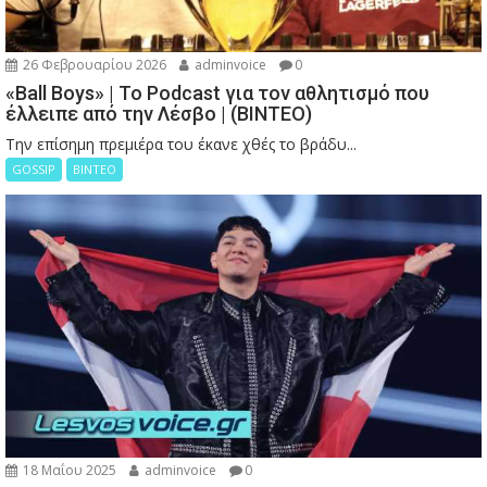
26 Φεβρουαρίου 2026
adminvoice
0
«Ball Boys» | Το Podcast για τον αθλητισμό που
έλλειπε από την Λέσβο | (ΒΙΝΤΕΟ)
Την επίσημη πρεμιέρα του έκανε χθές το βράδυ...
GOSSIP
ΒΙΝΤΕΟ
18 Μαΐου 2025
adminvoice
0