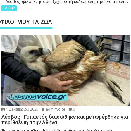
Η Λέσβος φιλοξένησε μια ξεχωριστή καλεσμένη, την αγαπημένη...
GOSSIP
ΦΙΛΟΙ ΜΟΥ ΤΑ ΖΩΑ
1 Δεκεμβρίου 2025
adminvoice
0
Λέσβος | Γυπαετός διασώθηκε και μεταφέρθηκε για
περίθαλψη στην Αθήνα
Ένας γυπαετός (Gyps fulvus) διασώθηκε στη Λέσβο, αφού