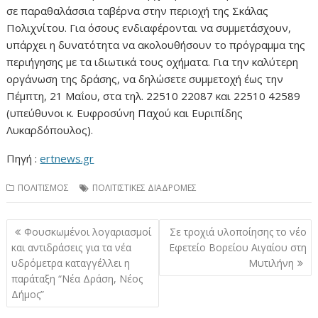
σε παραθαλάσσια ταβέρνα στην περιοχή της Σκάλας
Πολιχνίτου. Για όσους ενδιαφέρονται να συμμετάσχουν,
υπάρχει η δυνατότητα να ακολουθήσουν το πρόγραμμα της
περιήγησης με τα ιδιωτικά τους οχήματα. Για την καλύτερη
οργάνωση της δράσης, να δηλώσετε συμμετοχή έως την
Πέμπτη, 21 Μαΐου, στα τηλ. 22510 22087 και 22510 42589
(υπεύθυνοι κ. Ευφροσύνη Παχού και Ευριπίδης
Λυκαρδόπουλος).
Πηγή :
ertnews.gr
ΠΟΛΙΤΙΣΜΟΣ
ΠΟΛΙΤΙΣΤΙΚΕΣ ΔΙΑΔΡΟΜΕΣ
Πλοήγηση
Φουσκωμένοι λογαριασμοί
Σε τροχιά υλοποίησης το νέο
άρθρων
και αντιδράσεις για τα νέα
Εφετείο Βορείου Αιγαίου στη
υδρόμετρα καταγγέλλει η
Μυτιλήνη
παράταξη “Νέα Δράση, Νέος
Δήμος”