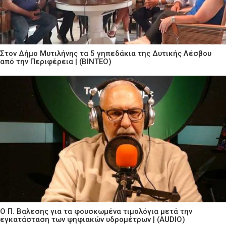
Στον Δήμο Μυτιλήνης τα 5 γηπεδάκια της Δυτικής Λέσβου
από την Περιφέρεια | (ΒΙΝΤΕΟ)
Ο Π. Βαλεσης για τα φουσκωμένα τιμολόγια μετά την
εγκατάσταση των ψηφιακών υδρομέτρων | (AUDIO)