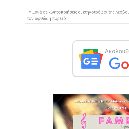
Πλοήγηση
Ξανά σε κινητοποιήσεις οι κτηνοτρόφοι της Λέσβου
άρθρων
τον αφθώδη πυρετό