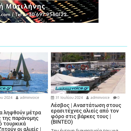
ου 2024
adminvoice
31 Ιουλίου 2024
adminvoice
0
Λέσβος | Αναστάτωση στους
ερασιτέχνες αλιείς από τον
Να ληφθούν μέτρα
φόρο στις βάρκες τους |
 της παράνομης
(ΒΙΝΤΕΟ)
ό τουρκικά
ζητούν οι αλιείς |
Την έντονη διαμαρτυρία του για