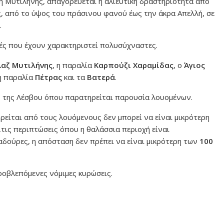
 Μυτιλήνης, απαγορεύεται η αλιευτική δραστηριότητα από
, από το ύψος του πράσινου φανού έως την άκρα Απελλή, σε
.
ές που έχουν χαρακτηριστεί πολυσύχναστες.
λαζ Μυτιλήνης
, η παραλία
Καρπούζι Χαραμίδας
, ο
Άγιος
 η παραλία
Πέτρας
και τα
Βατερά
.
ς της Λέσβου όπου παρατηρείται παρουσία λουομένων.
ρείται από τους λουόμενους δεν μπορεί να είναι μικρότερη
Στις περιπτώσεις όπου η θαλάσσια περιοχή είναι
δούρες, η απόσταση δεν πρέπει να είναι μικρότερη των
100
ροβλεπόμενες νόμιμες κυρώσεις.