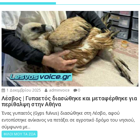
1 Δεκεμβρίου 2025
adminvoice
0
Λέσβος | Γυπαετός διασώθηκε και μεταφέρθηκε για
περίθαλψη στην Αθήνα
Ένας γυπαετός (Gyps fulvus) διασώθηκε στη Λέσβο, αφού
εντοπίστηκε ανίκανος να πετάξει σε αγροτικό δρόμο του νησιού,
σύμφωνα με...
ΦΙΛΟΙ ΜΟΥ ΤΑ ΖΩΑ