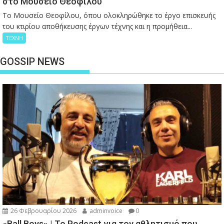
στο Μουσείο Θεόφιλου
Το Μουσείο Θεοφίλου, όπου ολοκληρώθηκε το έργο επισκευής
του κτιρίου αποθήκευσης έργων τέχνης και η προμήθεια...
ΤΕΧΝΗ
GOSSIP NEWS
26 Φεβρουαρίου 2026
adminvoice
0
«Ball Boys» | Το Podcast για τον αθλητισμό που