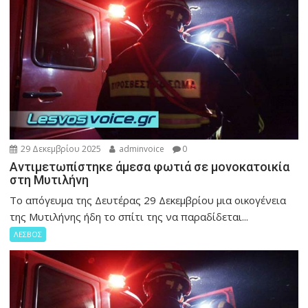
29 Δεκεμβρίου 2025
adminvoice
0
Αντιμετωπίστηκε άμεσα φωτιά σε μονοκατοικία
στη Μυτιλήνη
Το απόγευμα της Δευτέρας 29 Δεκεμβρίου μια οικογένεια
της Μυτιλήνης ήδη το σπίτι της να παραδίδεται...
ΛΕΣΒΟΣ