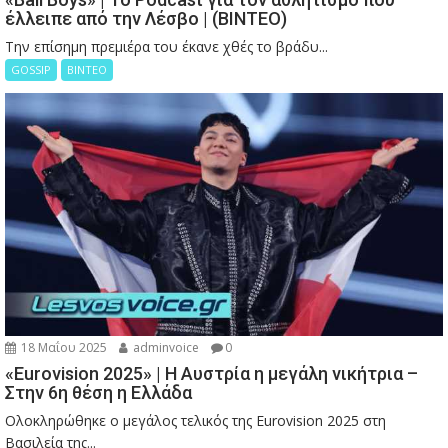
έλλειπε από την Λέσβο | (ΒΙΝΤΕΟ)
Την επίσημη πρεμιέρα του έκανε χθές το βράδυ...
GOSSIP
ΒΙΝΤΕΟ
18 Μαΐου 2025
adminvoice
0
«Eurovision 2025» | Η Αυστρία η μεγάλη νικήτρια –
Στην 6η θέση η Ελλάδα
Ολοκληρώθηκε ο μεγάλος τελικός της Eurovision 2025 στη
Βασιλεία της...