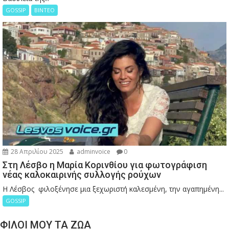
GOSSIP
ΒΙΝΤΕΟ
28 Απριλίου 2025
adminvoice
0
Στη Λέσβο η Μαρία Κορινθίου για φωτογράφιση
νέας καλοκαιρινής συλλογής ρούχων
Η Λέσβος φιλοξένησε μια ξεχωριστή καλεσμένη, την αγαπημένη...
GOSSIP
ΦΙΛΟΙ ΜΟΥ ΤΑ ΖΩΑ