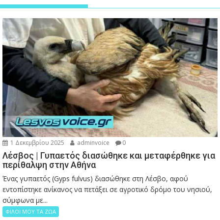
1 Δεκεμβρίου 2025
adminvoice
0
Λέσβος | Γυπαετός διασώθηκε και μεταφέρθηκε για
περίθαλψη στην Αθήνα
Ένας γυπαετός (Gyps fulvus) διασώθηκε στη Λέσβο, αφού
εντοπίστηκε ανίκανος να πετάξει σε αγροτικό δρόμο του νησιού,
σύμφωνα με...
ΦΙΛΟΙ ΜΟΥ ΤΑ ΖΩΑ