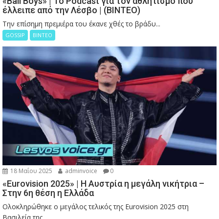
«Ball Boys» | Το Podcast για τον αθλητισμό που
έλλειπε από την Λέσβο | (ΒΙΝΤΕΟ)
Την επίσημη πρεμιέρα του έκανε χθές το βράδυ...
GOSSIP
ΒΙΝΤΕΟ
18 Μαΐου 2025
adminvoice
0
«Eurovision 2025» | Η Αυστρία η μεγάλη νικήτρια –
Στην 6η θέση η Ελλάδα
Ολοκληρώθηκε ο μεγάλος τελικός της Eurovision 2025 στη
Βασιλεία της...