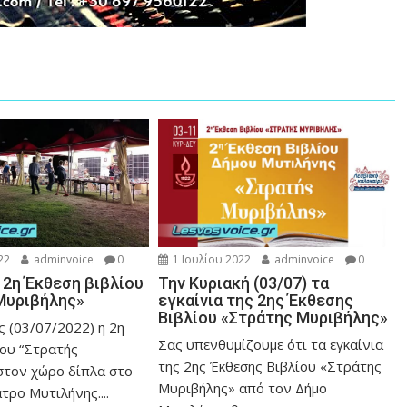
22
adminvoice
0
1 Ιουλίου 2022
adminvoice
0
 2η Έκθεση βιβλίου
Την Κυριακή (03/07) τα
Μυριβήλης»
εγκαίνια της 2ης Έκθεσης
Βιβλίου «Στράτης Μυριβήλης»
ς (03/07/2022) η 2η
Σας υπενθυμίζουμε ότι τα εγκαίνια
ίου “Στρατής
της 2ης Έκθεσης Βιβλίου «Στράτης
στον χώρο δίπλα στο
Μυριβήλης» από τον Δήμο
τρο Μυτιλήνης....