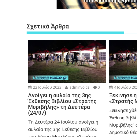
Σχετικά Άρθρα
22 Ιουλίου 2023
adminvoice
0
4 Ιουλίου 20
Ανοίγει η αυλαία της 3ης
Ξεκινησε η
Έκθεσης Βιβλίου «Στρατής
«Στρατής 
Μυριβήλης» τη Δευτέρα
Ξεκινησε χθέ
(24/07)
Έκθεση βιβλ
Τη Δευτέρα 24 Ιουλίου ανοίγει η
Μυριβήλης” 
αυλαία της 3ης Έκθεσης Βιβλίου
Δημοτικό θέα
του Δήμου Μυτιλήνης «Στράτης