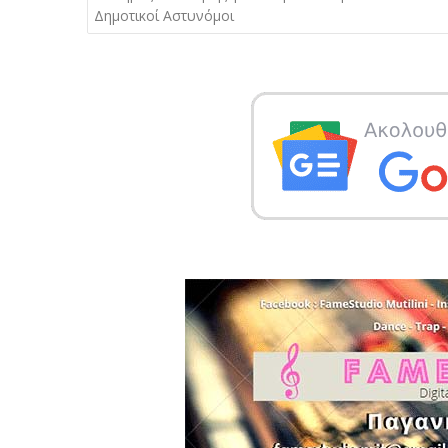
άρθρων
Δημοτικοί Αστυνόμοι