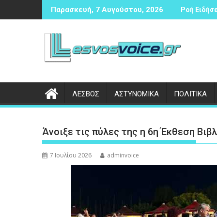
Περάστε
ύλλογος επιτραπέζιας αντισφαίρισης
Δικογραφία σε βάρος 23χρονου ημεδα
Παρασκευή, 7 Αυγούστου, 2026
Ροή Ειδήσε
στο
περιεχόμενο
ΛΕΣΒΟΣ
ΑΣΤΥΝΟΜΙΚΑ
ΠΟΛΙΤΙΚΑ
Άνοιξε τις πύλες της η 6η Έκθεση Βιβ
7 Ιουλίου 2026
adminvoice