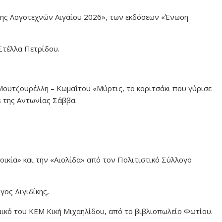
σης Λογοτεχνών Αιγαίου 2026», των εκδόσεων «Ένωση
 Στέλλα Πετρίδου.
Μουτζουρέλλη – Κωμαΐτου «Μύρτις, το κοριτσάκι που γύρισε
s της Αντωνίας Σάββα.
οικία» και την «Αιολίδα» από τον Πολιτιστικό Σύλλογο
γος Διγιδίκης,
μικό του ΚΕΜ Κική Μιχαηλίδου, από το βιβλιοπωλείο Φωτίου.