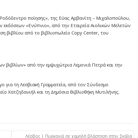
 Ροδόδεντρο ποίησης», της Εύας Αρβανίτη – Μιχαλοπούλου,
ων εκδόσεων «Ενύπνιο», από την Εταιρεία Αιολικών Μελετών
ση βιβλίου από το βιβλιοπωλείο Copy Center, του
των βιβλίων» από την εμψυχώτρια Λεμονιά Πετρά και την
γο για τη Λεσβιακή Γραμματεία, από τον Σύνδεσμο
ίο Χατζηδανιήλ και τη Δημόσια Βιβλιοθήκη Μυτιλήνης.
Λέσβος | Πυρκαγιά σε χαμηλή βλάστηση στην Σκάλα