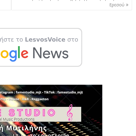
Ερεσού