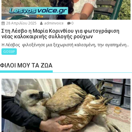
28 Απριλίου 2025
adminvoice
0
Στη Λέσβο η Μαρία Κορινθίου για φωτογράφιση
νέας καλοκαιρινής συλλογής ρούχων
Η Λέσβος φιλοξένησε μια ξεχωριστή καλεσμένη, την αγαπημένη...
GOSSIP
ΦΙΛΟΙ ΜΟΥ ΤΑ ΖΩΑ