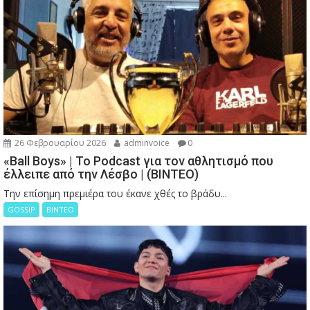
26 Φεβρουαρίου 2026
adminvoice
0
«Ball Boys» | Το Podcast για τον αθλητισμό που
έλλειπε από την Λέσβο | (ΒΙΝΤΕΟ)
Την επίσημη πρεμιέρα του έκανε χθές το βράδυ...
GOSSIP
ΒΙΝΤΕΟ