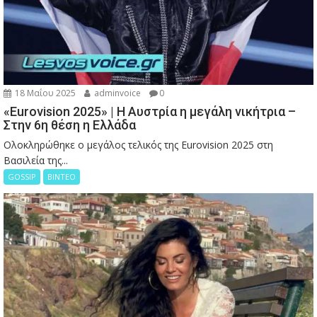
18 Μαΐου 2025
adminvoice
0
«Eurovision 2025» | Η Αυστρία η μεγάλη νικήτρια –
Στην 6η θέση η Ελλάδα
Ολοκληρώθηκε ο μεγάλος τελικός της Eurovision 2025 στη
Βασιλεία της...
GOSSIP
ΒΙΝΤΕΟ