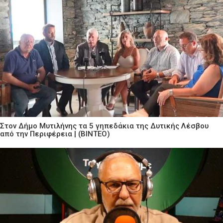
Στον Δήμο Μυτιλήνης τα 5 γηπεδάκια της Δυτικής Λέσβου
από την Περιφέρεια | (ΒΙΝΤΕΟ)