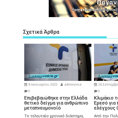
Σχετικά Άρθρα
8 Ιανουαρίου 2025
adminvoice
26 Σεπτεμβρ
0
0
Επιβεβαιώθηκε στην Ελλάδα
Κλιμάκιο 
θετικό δείγμα για ανθρώπινο
Ερεσό για
μεταπνευμονοϊό
ελέγχους 
Το τελευταίο χρονικό διάστημα,
Από την Πολ