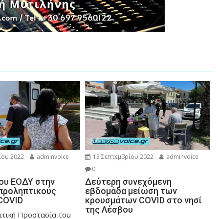
ίου 2022
adminvoice
13 Σεπτεμβρίου 2022
adminvoice
0
του ΕΟΔΥ στην
Δεύτερη συνεχόμενη
 προληπτικούς
εβδομάδα μείωση των
COVID
κρουσμάτων COVID στο νησί
της Λέσβου
ιτική Προστασία του