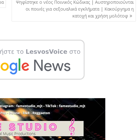
ρα
Ψηφίστηκε ο νέος Ποινικός Κώδικας | Αυστηροποιούνται
οι ποινές για σεξουαλικά εγκλήματα | Κακούργημα η
κατοχή και χρήση μολότοφ