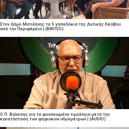
Στον Δήμο Μυτιλήνης τα 5 γηπεδάκια της Δυτικής Λέσβου
από την Περιφέρεια | (ΒΙΝΤΕΟ)
Ο Π. Βαλεσης για τα φουσκωμένα τιμολόγια μετά την
εγκατάσταση των ψηφιακών υδρομέτρων | (AUDIO)