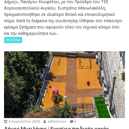
Δήμος», Πανάγου Κουφέλου, με τον Πρόεδρο του ΤΕΕ
Βορειοανατολικού Αιγαίου, Ευστράτιο Μανωλακέλλη,
πραγματοποιήθηκε σε ιδιαίτερα θετικό και εποικοδομητικό
κλίμα. Κατά τη διάρκεια της συνάντησης τέθηκαν στο επίκεντρο
κρίσιμα ζητήματα που αφορούν τόσο τον τεχνικό κόσμο όσο
και την καθημερινότητα των...
ΠΟΛΙΤΙΚΑ
6 Αυγούστου 2026
adminvoice
0
Δήμος Μυτιλήνης | Εγκαίνια παιδικής χαράς