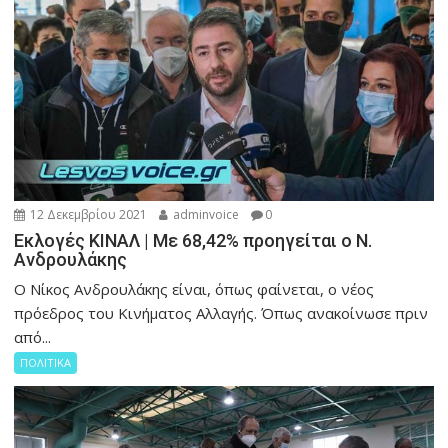
12 Δεκεμβρίου 2021
adminvoice
0
Εκλογές ΚΙΝΑΛ | Με 68,42% προηγείται ο Ν.
Ανδρουλάκης
Ο Νίκος Ανδρουλάκης είναι, όπως φαίνεται, ο νέος
πρόεδρος του Κινήματος Αλλαγής. Όπως ανακοίνωσε πριν
από...
ΠΟΛΙΤΙΚΑ