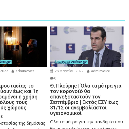
 2022
adminvoice
28 Μαρτίου 2022
adminvoice
0
προστασίας το
Θ. Πλεύρης | Όλα τα μέτρα για
χύουν έως και 1η
τον κορονοϊό θα
ραμένει η χρήση
επανεξεταστούν τον
 όλους τους
Σεπτέμβριο | Εκτός ΕΣΥ έως
ούς χώρους
31/12 οι ανεμβολίαστοι
υγειονομικοί
με
Ολα τα μέτρα για την πανδημία που
οστασίας της δημόσιας
θα ανασταλούν έως το καλοκαίρι,