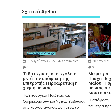
Σχετικά Άρθρα
31 Αυγούστου 2022
adminvoice
20 Απριλίου
0
0
Τι θα ισχύσει στα σχολεία
Με μέτρα 
μετά την απόφαση της
Πάσχα | Ισ
Επιτροπής | Προαιρετική η
Μαΐου | Πα
χρήση μάσκας
μάσκας σε
εσωτερικ
Τα Υπουργεία Παιδείας και
Η απόφαση 
Θρησκευμάτων και Υγείας εξέδωσαν
τα μέτρα πρ
από κοινού ανακοίνωση μετά το