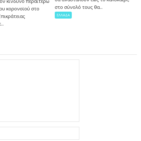
τον κίνδυνο περαιτέρω
στο σύνολό τους θα...
ου κορονοϊού στο
ΕΛΛΑΔΑ
Επικράτειας
..