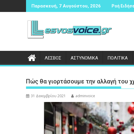
Περάστε
 αντισφαίρισης
Δικογραφία σε βάρος 23χρονου ημεδαπού για τροχαίο στην
Συνάντησ
Παρασκευή, 7 Αυγούστου, 2026
Ροή Ειδήσε
στο
περιεχόμενο
ΛΕΣΒΟΣ
ΑΣΤΥΝΟΜΙΚΑ
ΠΟΛΙΤΙΚΑ
Πώς θα γιορτάσουμε την αλλαγή του χρ
31 Δεκεμβρίου 2021
adminvoice