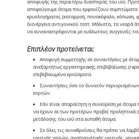
αποφυγής της περαιτέρω διασποράς του ιού. Προτε
αποφεύγουμε άτομα που εμφανίζουν συμπτώματα π
κρυολογήματος (καταρροή, πονοκέφαλο, κόπωση, φ
διενέργεια αντιγονικού τεστ. Μάλιστα, τα νεαρά ά
να συναναστρέφονται με ευάλωτους συγγενείς του
Επιπλέον προτείνεται:
Αποφυγή συμμετοχής σε συναντήσεις με άτο
ανεξαρτήτως εργαστηριακής επιβεβαίωσης (rapid 
επιβεβαιωμένα κρούσματα.
Συναντήσεις όσο το δυνατόν περιορισμένων 
εορτών.
Εάν είναι απαραίτητη η συνεύρεση με άτομα 
να έχουν εκ των προτέρων προβεί προληπτικά σε
μετάδοσης του ιού στα ευπαθή άτομα.
Σε όλες τις συναθροίσεις θα πρέπει να λαμ
υγιεινής χεριών, αναπνευστικής υγιεινής, μειω