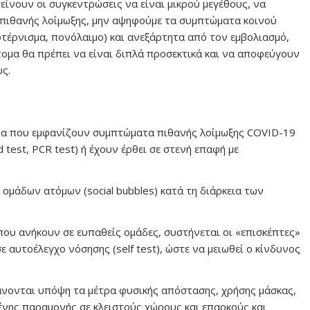
ίνουν οι συγκεντρώσεις να είναι μικρού μεγέθους, να
ιθανής λοίμωξης, μην αψηφούμε τα συμπτώματα κοινού
τέρνισμα, πονόλαιμο) και ανεξάρτητα από τον εμβολιασμό,
τομα θα πρέπει να είναι διπλά προσεκτικά και να αποφεύγουν
ς.
μα που εμφανίζουν συμπτώματα πιθανής λοίμωξης COVID-19
test, PCR test) ή έχουν έρθει σε στενή επαφή με
ομάδων ατόμων (social bubbles) κατά τη διάρκεια των
που ανήκουν σε ευπαθείς ομάδες, συστήνεται οι «επισκέπτες»
 αυτοέλεγχο νόσησης (self test), ώστε να μειωθεί ο κίνδυνος
βάνονται υπόψη τα μέτρα φυσικής απόστασης, χρήσης μάσκας,
μένης παραμονής σε κλειστούς χώρους και επαρκούς και