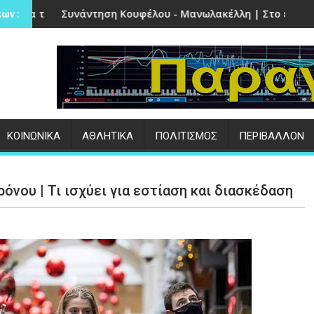
 Πέτρα
η Κουφέλου - Μανωλακέλλη | Στο επίκεντρο το παλιό Κολυμβ
Επιτυχημένες οι ε
ων :
ΚΟΙΝΩΝΙΚΑ
ΑΘΛΗΤΙΚΑ
ΠΟΛΙΤΙΣΜΟΣ
ΠΕΡΙΒΑΛΛΟΝ
όνου | Τι ισχύει για εστίαση και διασκέδαση