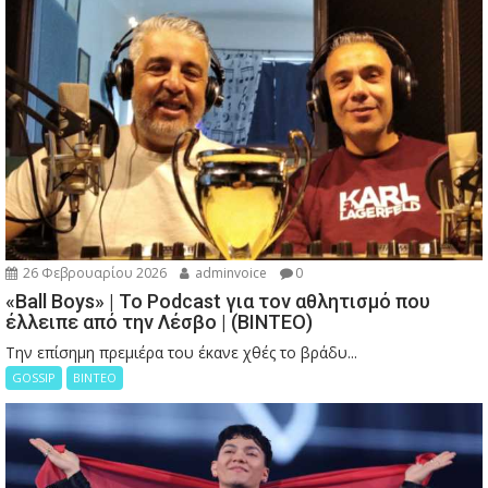
26 Φεβρουαρίου 2026
adminvoice
0
«Ball Boys» | Το Podcast για τον αθλητισμό που
έλλειπε από την Λέσβο | (ΒΙΝΤΕΟ)
Την επίσημη πρεμιέρα του έκανε χθές το βράδυ...
GOSSIP
ΒΙΝΤΕΟ