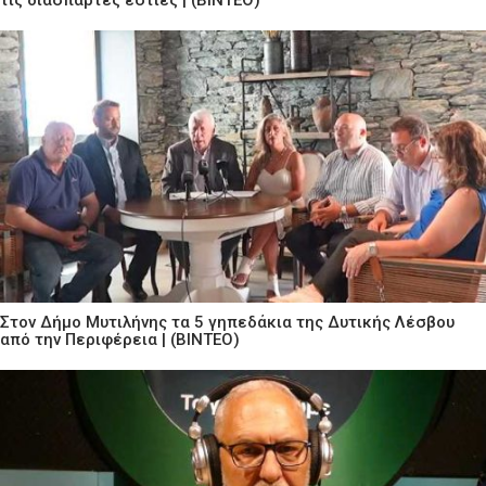
τις διάσπαρτες εστίες | (ΒΙΝΤΕΟ)
Στον Δήμο Μυτιλήνης τα 5 γηπεδάκια της Δυτικής Λέσβου
από την Περιφέρεια | (ΒΙΝΤΕΟ)