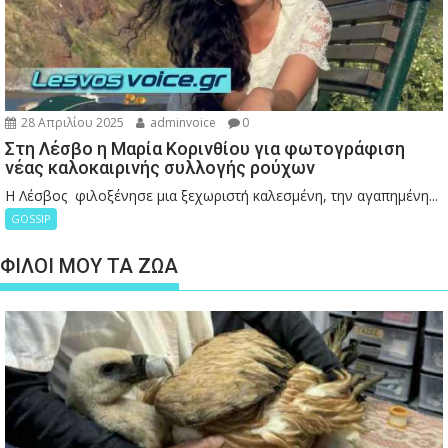
28 Απριλίου 2025
adminvoice
0
Στη Λέσβο η Μαρία Κορινθίου για φωτογράφιση
νέας καλοκαιρινής συλλογής ρούχων
Η Λέσβος φιλοξένησε μια ξεχωριστή καλεσμένη, την αγαπημένη...
GOSSIP
ΦΙΛΟΙ ΜΟΥ ΤΑ ΖΩΑ