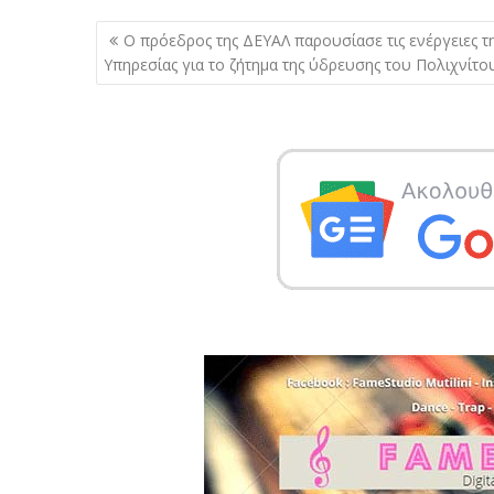
Πλοήγηση
Ο πρόεδρος της ΔΕΥΑΛ παρουσίασε τις ενέργειες τ
άρθρων
Υπηρεσίας για το ζήτημα της ύδρευσης του Πολιχνίτο