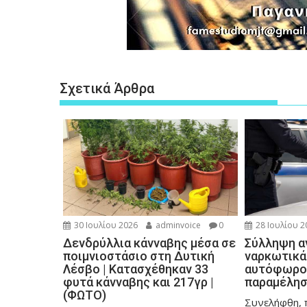
Σχετικά Άρθρα
30 Ιουλίου 2026
adminvoice
0
28 Ιουλίου 2
Δενδρύλλια κάνναβης μέσα σε
Σύλληψη α
ποιμνιοστάσιο στη Δυτική
ναρκωτικά
Λέσβο | Κατασχέθηκαν 33
αυτόφωρο 
φυτά κάνναβης και 217γρ |
παραμέλησ
(ΦΩΤΟ)
Συνελήφθη, 