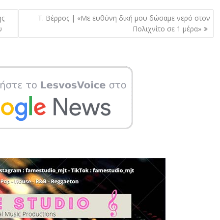
ης
Τ. Βέρρος | «Με ευθύνη δική μου δώσαμε νερό στον
υ
Πολιχνίτο σε 1 μέρα»