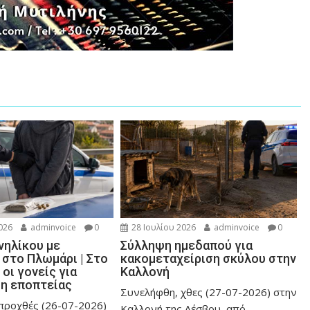
026
adminvoice
0
28 Ιουλίου 2026
adminvoice
0
νηλίκου με
Σύλληψη ημεδαπού για
 στο Πλωμάρι | Στο
κακομεταχείριση σκύλου στην
οι γονείς για
Καλλονή
η εποπτείας
Συνελήφθη, χθες (27-07-2026) στην
προχθές (26-07-2026)
Καλλονή της Λέσβου, από