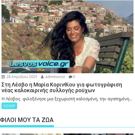
28 Απριλίου 2025
adminvoice
0
Στη Λέσβο η Μαρία Κορινθίου για φωτογράφιση
νέας καλοκαιρινής συλλογής ρούχων
Η Λέσβος φιλοξένησε μια ξεχωριστή καλεσμένη, την αγαπημένη...
GOSSIP
ΦΙΛΟΙ ΜΟΥ ΤΑ ΖΩΑ