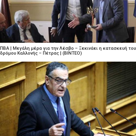
ΠΒΑ | Μεγάλη μέρα για την Λέσβο – Ξεκινάει η κατασκευή του
δρόμου Καλλονής – Πέτρας | (ΒΙΝΤΕΟ)