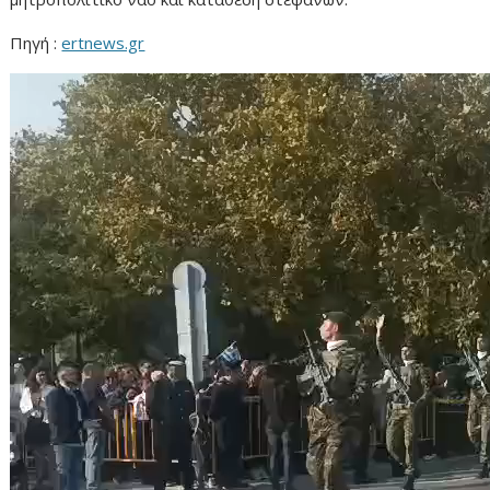
Πηγή :
ertnews.gr