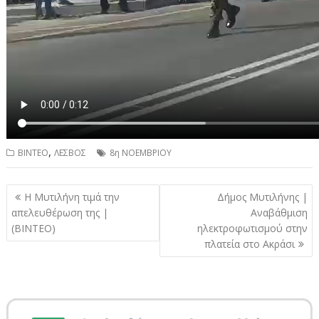
,
ΒΙΝΤΕΟ
ΛΕΣΒΟΣ
8η ΝΟΕΜΒΡΙΟΥ
Πλοήγηση
Η Μυτιλήνη τιμά την
Δήμος Μυτιλήνης |
άρθρων
απελευθέρωση της |
Αναβάθμιση
(ΒΙΝΤΕΟ)
ηλεκτροφωτισμού στην
πλατεία στο Ακράσι