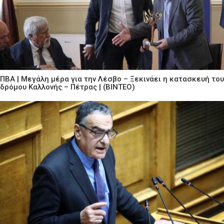
ΠΒΑ | Μεγάλη μέρα για την Λέσβο – Ξεκινάει η κατασκευή του
δρόμου Καλλονής – Πέτρας | (ΒΙΝΤΕΟ)