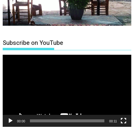
Subscribe on YouTube
Πρόγραμμα
Αναπαραγωγής
Βίντεο
00:00
00:11