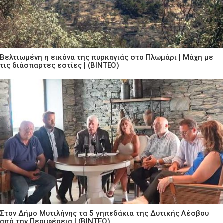
Βελτιωμένη η εικόνα της πυρκαγιάς στο Πλωμάρι | Μάχη με
τις διάσπαρτες εστίες | (ΒΙΝΤΕΟ)
Στον Δήμο Μυτιλήνης τα 5 γηπεδάκια της Δυτικής Λέσβου
από την Περιφέρεια | (ΒΙΝΤΕΟ)