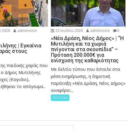
 2026
adminvoice
23 Ιουλίου 2026
adminvoice
0
«Νέα Δράση, Νέος Δήμος» | “Η
Μυτιλήνη και τα χωριά
λήνης | Εγκαίνια
πνίγονται στα σκουπίδια” –
χαράς στους
Πρόταση 200.000€ για
ενίσχυση της καθαριότητας
της παιδικής χαράς που
Με δελτίο τύπου που έστειλε στα
 ο Δήμος Μυτιλήνης
μέσα ενημέρωσης, η δημοτική
χες (Καγιάνι),
παράταξη «Νέα Δράση, Νέος Δήμος»
ήθηκαν το απόγευμα...
αναφέρει:...
ΠΟΛΙΤΙΚΑ