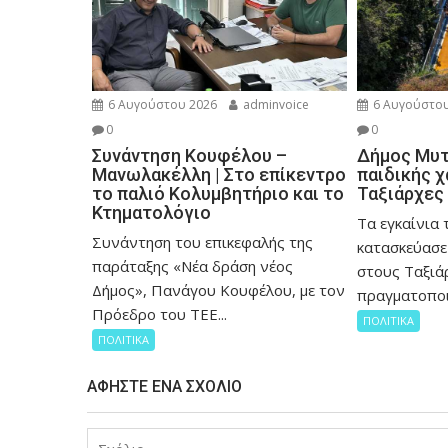
6 Αυγούστου 2026
adminvoice
6 Αυγούστου
0
0
Συνάντηση Κουφέλου –
Δήμος Μυτι
Μανωλακέλλη | Στο επίκεντρο
παιδικής 
το παλιό Κολυμβητήριο και το
Ταξιάρχες
Κτηματολόγιο
Tα εγκαίνια 
Συνάντηση του επικεφαλής της
κατασκεύασε
παράταξης «Νέα δράση νέος
στους Ταξιάρ
Δήμος», Πανάγου Κουφέλου, με τον
πραγματοποι
Πρόεδρο του ΤΕΕ...
ΠΟΛΙΤΙΚΑ
ΠΟΛΙΤΙΚΑ
ΑΦΉΣΤΕ ΈΝΑ ΣΧΌΛΙΟ