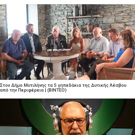
Στον Δήμο Μυτιλήνης τα 5 γηπεδάκια της Δυτικής Λέσβου
από την Περιφέρεια | (ΒΙΝΤΕΟ)