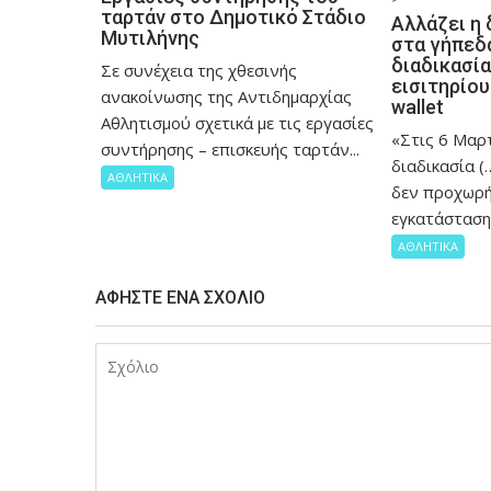
ταρτάν στο Δημοτικό Στάδιο
Αλλάζει η 
Μυτιλήνης
στα γήπεδα
διαδικασί
Σε συνέχεια της χθεσινής
εισιτηρίου
ανακοίνωσης της Αντιδημαρχίας
wallet
Αθλητισμού σχετικά με τις εργασίες
«Στις 6 Μαρτ
συντήρησης – επισκευής ταρτάν...
διαδικασία 
ΑΘΛΗΤΙΚΑ
δεν προχωρή
εγκατάσταση.
ΑΘΛΗΤΙΚΑ
ΑΦΉΣΤΕ ΈΝΑ ΣΧΌΛΙΟ