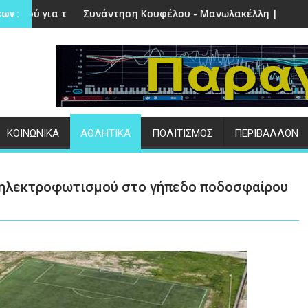
στην Πέτρα
τηση Κουφέλου - Μανωλακέλλη | Στο επίκεντρο το παλιό Κολ
Επιτυχημένες ο
ων :
ΚΟΙΝΩΝΙΚΑ
ΑΘΛΗΤΙΚΑ
ΠΟΛΙΤΙΣΜΟΣ
ΠΕΡΙΒΑΛΛΟΝ
 ηλεκτροφωτισμού στο γήπεδο ποδοσφαίρου