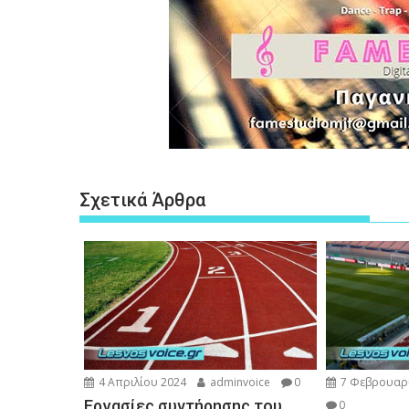
Σχετικά Άρθρα
4 Απριλίου 2024
adminvoice
0
7 Φεβρουαρ
Εργασίες συντήρησης του
0