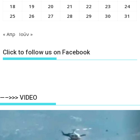
18
19
20
21
22
23
24
25
26
27
28
29
30
31
« Απρ
Ιούν »
Click to follow us on Facebook
—–>>> VIDEO