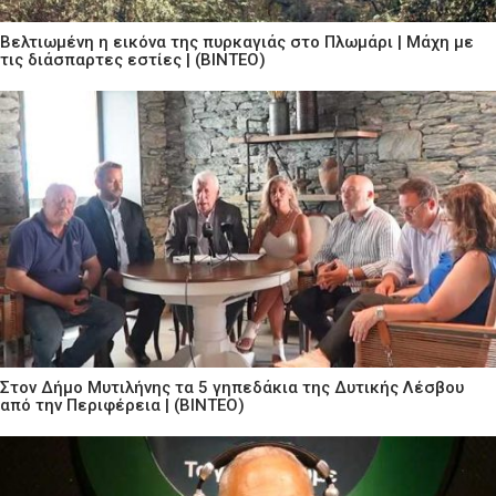
Βελτιωμένη η εικόνα της πυρκαγιάς στο Πλωμάρι | Μάχη με
τις διάσπαρτες εστίες | (ΒΙΝΤΕΟ)
Στον Δήμο Μυτιλήνης τα 5 γηπεδάκια της Δυτικής Λέσβου
από την Περιφέρεια | (ΒΙΝΤΕΟ)