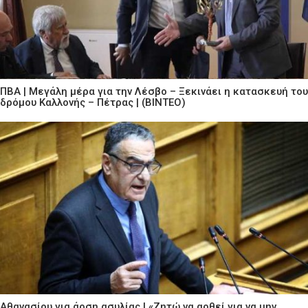
ΠΒΑ | Μεγάλη μέρα για την Λέσβο – Ξεκινάει η κατασκευή του
δρόμου Καλλονής – Πέτρας | (ΒΙΝΤΕΟ)
Αθανασίου για άρση ασυλίας | «Ζητώ να αρθεί για να μην