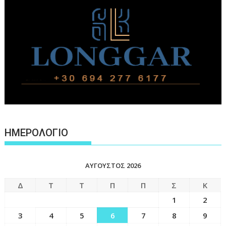
ΗΜΕΡΟΛΟΓΙΟ
ΑΎΓΟΥΣΤΟΣ 2026
Δ
Τ
Τ
Π
Π
Σ
Κ
1
2
3
4
5
6
7
8
9