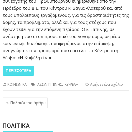
συνεργάτης του Πρωθυπουργού ενημερώθηκε από την
Πρόεδρο του Δ.Σ. του Κέντρου κ. Βάγια Αλατερού και από
τους υπόλοιπους εργαζόμενους, για τις δραστηριότητες της
δομής, τα προβλήματα, αλλά και για τους στόχους που
έχουν τεθεί για την επόμενη περίοδο. Ο κ. Πιπίνης, σε
ανάρτηση του στον προσωπικό του λογαριασμό, σε μέσο
κοινωνικής δικτύωσης, αναφερόμενος στην επίσκεψη,
αναγνώρισε την προσφορά που επιτελεί το Κέντρο στη
Λέσβο: «Η Κυψέλη είναι…
ΠΕΡΙΣΣΌΤΕΡΑ
,
ΚΟΙΝΩΝΙΚΑ
ΙΑΣΩΝ ΠΙΠΙΝΗΣ
ΚΥΨΕΛΗ
Αφήστε ένα σχόλιο
Πλοήγηση
Παλαιότερα άρθρα
άρθρων
ΠΟΛΙΤΙΚΑ