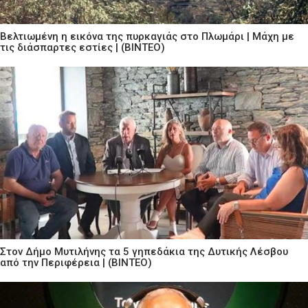
Βελτιωμένη η εικόνα της πυρκαγιάς στο Πλωμάρι | Μάχη με
τις διάσπαρτες εστίες | (ΒΙΝΤΕΟ)
Στον Δήμο Μυτιλήνης τα 5 γηπεδάκια της Δυτικής Λέσβου
από την Περιφέρεια | (ΒΙΝΤΕΟ)