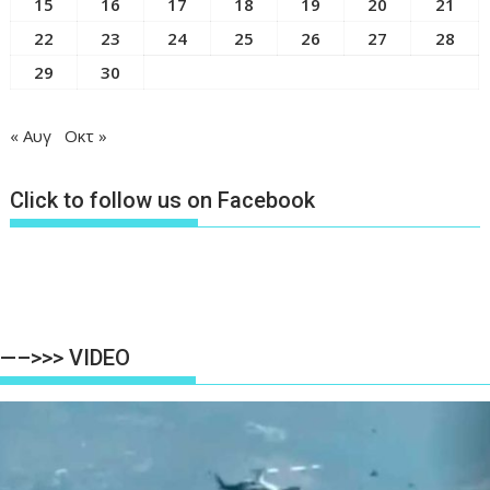
15
16
17
18
19
20
21
22
23
24
25
26
27
28
29
30
« Αυγ
Οκτ »
Click to follow us on Facebook
—–>>> VIDEO