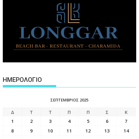
ΗΜΕΡΟΛΟΓΙΟ
ΣΕΠΤΈΜΒΡΙΟΣ 2025
Δ
Τ
Τ
Π
Π
Σ
Κ
1
2
3
4
5
6
7
8
9
10
11
12
13
14