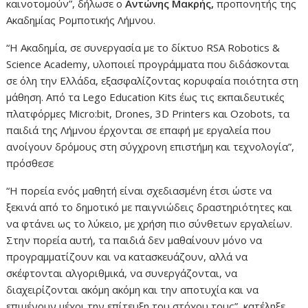
καινοτομούν”, δήλωσε ο
Αντώνης Μακρής,
προπονητής της
Ακαδημίας Ρομποτικής Λήμνου.
“Η Ακαδημία, σε συνεργασία με το δίκτυο RSA Robotics &
Science Academy, υλοποιεί προγράμματα που διδάσκονται
σε όλη την Ελλάδα, εξασφαλίζοντας κορυφαία ποιότητα στη
μάθηση. Από τα Lego Education Kits έως τις εκπαιδευτικές
πλατφόρμες Micro:bit, Drones, 3D Printers και Ozobots, τα
παιδιά της Λήμνου έρχονται σε επαφή με εργαλεία που
ανοίγουν δρόμους στη σύγχρονη επιστήμη και τεχνολογία”,
πρόσθεσε
“Η πορεία ενός μαθητή είναι σχεδιασμένη έτσι ώστε να
ξεκινά από το δημοτικό με παιγνιώδεις δραστηριότητες και
να φτάνει ως το λύκειο, με χρήση πιο σύνθετων εργαλείων.
Στην πορεία αυτή, τα παιδιά δεν μαθαίνουν μόνο να
προγραμματίζουν και να κατασκευάζουν, αλλά να
σκέφτονται αλγοριθμικά, να συνεργάζονται, να
διαχειρίζονται ακόμη ακόμη και την αποτυχία και να
επιμένουν μέχρι την επίτευξη του στόχου τους”, κατέληξε.