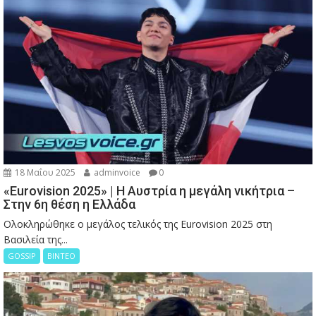
18 Μαΐου 2025
adminvoice
0
«Eurovision 2025» | Η Αυστρία η μεγάλη νικήτρια –
Στην 6η θέση η Ελλάδα
Ολοκληρώθηκε ο μεγάλος τελικός της Eurovision 2025 στη
Βασιλεία της...
GOSSIP
ΒΙΝΤΕΟ