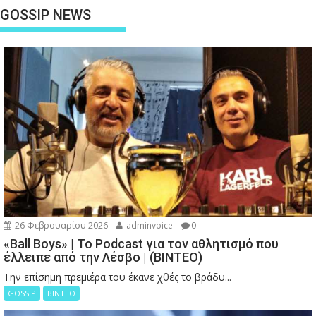
GOSSIP NEWS
26 Φεβρουαρίου 2026
adminvoice
0
«Ball Boys» | Το Podcast για τον αθλητισμό που
έλλειπε από την Λέσβο | (ΒΙΝΤΕΟ)
Την επίσημη πρεμιέρα του έκανε χθές το βράδυ...
GOSSIP
ΒΙΝΤΕΟ