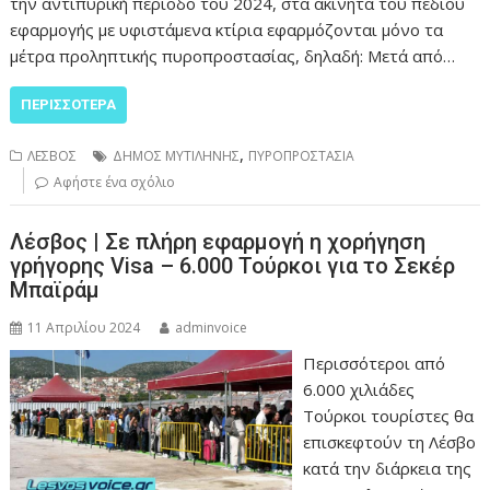
την αντιπυρική περίοδο του 2024, στα ακίνητα του πεδίου
εφαρμογής με υφιστάμενα κτίρια εφαρμόζονται μόνο τα
μέτρα προληπτικής πυροπροστασίας, δηλαδή: Μετά από…
ΠΕΡΙΣΣΌΤΕΡΑ
,
ΛΕΣΒΟΣ
ΔΗΜΟΣ ΜΥΤΙΛΗΝΗΣ
ΠΥΡΟΠΡΟΣΤΑΣΙΑ
Αφήστε ένα σχόλιο
Λέσβος | Σε πλήρη εφαρμογή η χορήγηση
γρήγορης Visa – 6.000 Τούρκοι για το Σεκέρ
Μπαϊράμ
11 Απριλίου 2024
adminvoice
Περισσότεροι από
6.000 χιλιάδες
Τούρκοι τουρίστες θα
επισκεφτούν τη Λέσβο
κατά την διάρκεια της