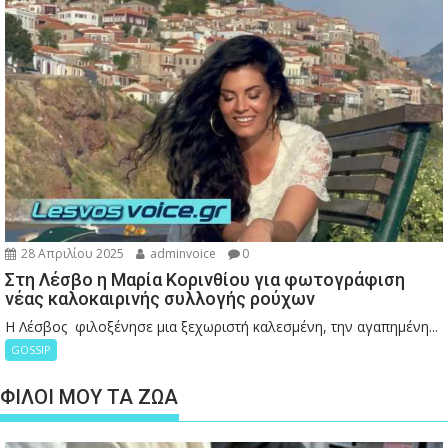
28 Απριλίου 2025
adminvoice
0
Στη Λέσβο η Μαρία Κορινθίου για φωτογράφιση
νέας καλοκαιρινής συλλογής ρούχων
Η Λέσβος φιλοξένησε μια ξεχωριστή καλεσμένη, την αγαπημένη...
GOSSIP
ΦΙΛΟΙ ΜΟΥ ΤΑ ΖΩΑ