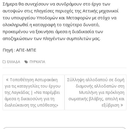
Σήμερα θα συνεχίσουν να συνδράμουν στο έργο των
αυτοψιών στις πληγείσες περιοχές της Αττικής μηχανικοί
του υπουργείου Υποδομών και Μεταφορών με στόχο να
ολοκληρωθεί η καταγραφή το ταχύτερο δυνατό,
προκειμένου να ξεκινήσει άμεσα η διαδικασία των
αποζημιώσεων των πληγέντων συμπολιτών μας.
Πηγή : ΑΠΕ-ΜΠΕ
ΕΛΛΑΔΑ
ΠΥΡΚΑΓΙΑ
Πλοήγηση
Τοποθέτηση Αστυρακάκη
Σύλληψη αλλοδαπού σε δομή
άρθρων
για τις καταγγελίες του έργου
διαμονής αλλοδαπών στη
της Λαγκάδας | «Να παρέμβει
Μυτιλήνη για πρόκληση
άμεσα η δικαιοσύνη για τη
σωματικής βλάβης, απειλή και
διαλεύκανση της υπόθεσης»
εξύβριση