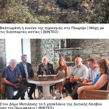
Βελτιωμένη η εικόνα της πυρκαγιάς στο Πλωμάρι | Μάχη με
τις διάσπαρτες εστίες | (ΒΙΝΤΕΟ)
Στον Δήμο Μυτιλήνης τα 5 γηπεδάκια της Δυτικής Λέσβου
από την Περιφέρεια | (ΒΙΝΤΕΟ)