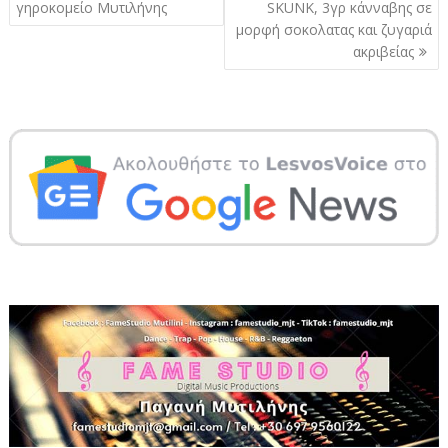
άρθρων
γηροκομείο Μυτιλήνης
SKUNK, 3γρ κάνναβης σε
μορφή σοκολατας και ζυγαριά
ακριβείας